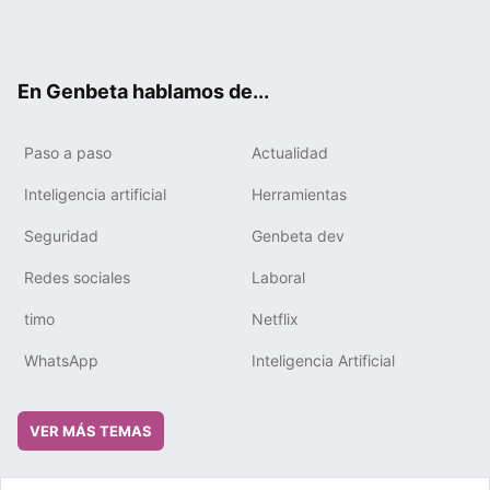
Twit
Fac
You
Tele
RSS
Flip
Link
ter
ebo
tub
gra
boa
edIn
ok
e
m
rd
En Genbeta hablamos de...
Paso a paso
Actualidad
Inteligencia artificial
Herramientas
Seguridad
Genbeta dev
Redes sociales
Laboral
timo
Netflix
WhatsApp
Inteligencia Artificial
VER MÁS TEMAS