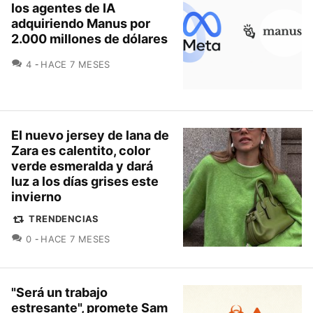
los agentes de IA
adquiriendo Manus por
2.000 millones de dólares
COMENTARIOS
4
HACE 7 MESES
El nuevo jersey de lana de
Zara es calentito, color
verde esmeralda y dará
luz a los días grises este
invierno
TRENDENCIAS
COMENTARIOS
0
HACE 7 MESES
"Será un trabajo
estresante", promete Sam