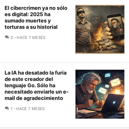
El cibercrimen ya no sólo
es digital: 2025 ha
sumado muertes y
torturas a su historial
COMENTARIOS
0
HACE 7 MESES
La IA ha desatado la furia
de este creador del
lenguaje Go. Sólo ha
necesitado enviarle un e-
mail de agradecimiento
COMENTARIOS
1
HACE 7 MESES