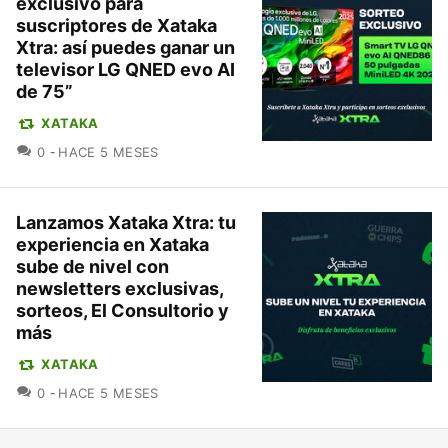
exclusivo para
suscriptores de Xataka
Xtra: así puedes ganar un
televisor LG QNED evo AI
de 75”
XATAKA
COMENTARIOS
0
HACE 5 MESES
Lanzamos Xataka Xtra: tu
experiencia en Xataka
sube de nivel con
newsletters exclusivas,
sorteos, El Consultorio y
más
XATAKA
COMENTARIOS
0
HACE 5 MESES