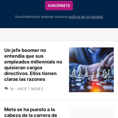
SUSCRÍBETE
Suscribiéndote aceptas nuestra
política de privacidad
Un jefe boomer no
entendía que sus
empleados millennials no
quisieran cargos
directivos. Ellos tienen
claras las razones
COMENTARIOS
18
HACE 7 MESES
Meta se ha puesto a la
cabeza de la carrera de