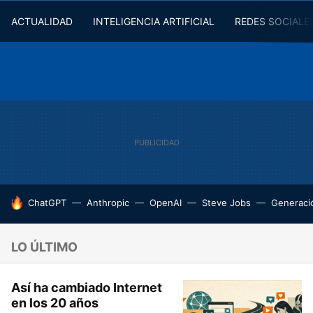
ACTUALIDAD
INTELIGENCIA ARTIFICIAL
REDES SOCIALE
HOY SE HABLA DE
ChatGPT
Anthropic
OpenAI
Steve Jobs
Generaci
LO ÚLTIMO
Así ha cambiado Internet
en los 20 años