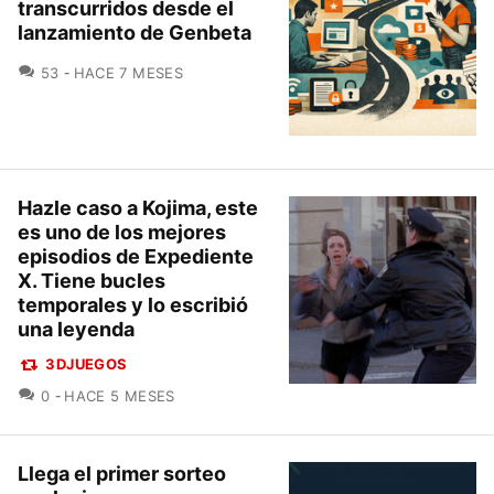
transcurridos desde el
lanzamiento de Genbeta
COMENTARIOS
53
HACE 7 MESES
Hazle caso a Kojima, este
es uno de los mejores
episodios de Expediente
X. Tiene bucles
temporales y lo escribió
una leyenda
3DJUEGOS
COMENTARIOS
0
HACE 5 MESES
Llega el primer sorteo