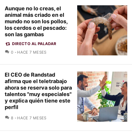
Aunque no lo creas, el
animal más criado en el
mundo no son los pollos,
los cerdos o el pescado:
son las gambas
DIRECTO AL PALADAR
COMENTARIOS
0
HACE 7 MESES
El CEO de Randstad
afirma que el teletrabajo
ahora se reserva solo para
talentos "muy especiales"
y explica quién tiene este
perfil
COMENTARIOS
8
HACE 7 MESES