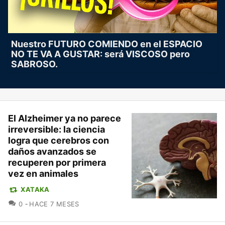
Nuestro FUTURO COMIENDO en el ESPACIO
NO TE VA A GUSTAR: será VISCOSO pero
SABROSO.
El Alzheimer ya no parece
irreversible: la ciencia
logra que cerebros con
daños avanzados se
recuperen por primera
vez en animales
XATAKA
COMENTARIOS
0
HACE 7 MESES