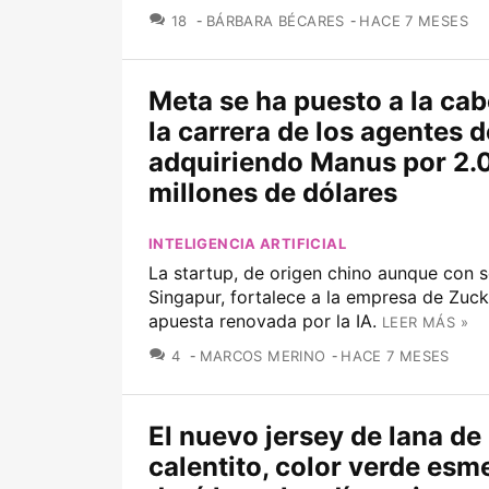
COMENTARIOS
18
BÁRBARA BÉCARES
HACE 7 MESES
Meta se ha puesto a la ca
la carrera de los agentes d
adquiriendo Manus por 2.
millones de dólares
INTELIGENCIA ARTIFICIAL
La startup, de origen chino aunque con 
Singapur, fortalece a la empresa de Zuc
apuesta renovada por la IA.
LEER MÁS »
COMENTARIOS
4
MARCOS MERINO
HACE 7 MESES
El nuevo jersey de lana de
calentito, color verde esm