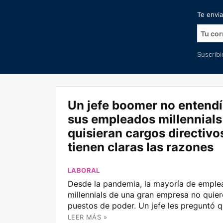
Te envi
Suscrib
Un jefe boomer no entend
sus empleados millennials
quisieran cargos directivos
tienen claras las razones
LABORAL
Desde la pandemia, la mayoría de empl
millennials de una gran empresa no quie
puestos de poder. Un jefe les preguntó q
LEER MÁS »