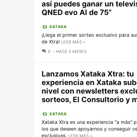
así puedes ganar un televi
QNED evo AI de 75”
XATAKA
¡Llega el primer sorteo exclusivo para su
de Xtra!
LEER MÁS »
COMENTARIOS
0
HACE 5 MESES
Lanzamos Xataka Xtra: tu
experiencia en Xataka sub
nivel con newsletters excl
sorteos, El Consultorio y 
XATAKA
Xataka Xtra es una experiencia "a más" 
los que deseen apoyarnos y conseguir ve
exclusivas.
LEER MÁS »