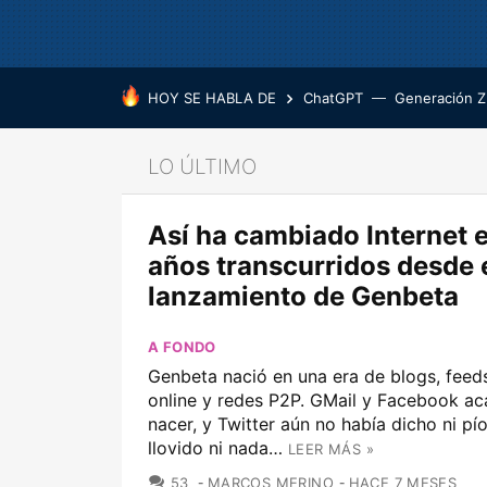
HOY SE HABLA DE
ChatGPT
Generación Z
LO ÚLTIMO
Así ha cambiado Internet e
años transcurridos desde 
lanzamiento de Genbeta
A FONDO
Genbeta nació en una era de blogs, feed
online y redes P2P. GMail y Facebook a
nacer, y Twitter aún no había dicho ni pí
llovido ni nada…
LEER MÁS »
COMENTARIOS
53
MARCOS MERINO
HACE 7 MESES