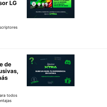
sor LG
scriptores
e de
usivas,
más
para todos
ntajas