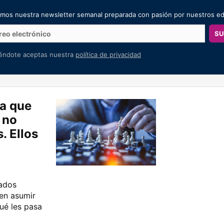
amos nuestra newsletter semanal preparada con pasión por nuestros ed
SU
iéndote aceptas nuestra
política de privacidad
ía que
 no
. Ellos
eados
ren asumir
ué les pasa