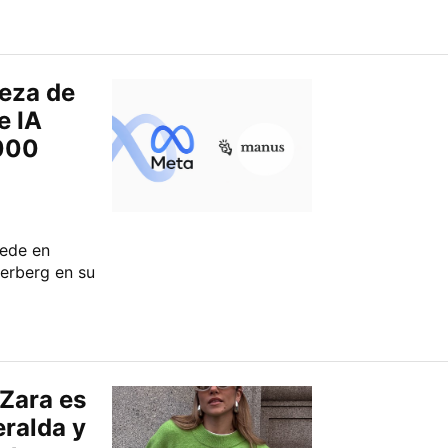
beza de
e IA
000
sede en
kerberg en su
 Zara es
eralda y