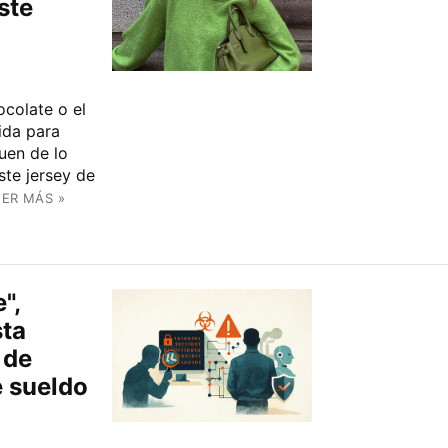
ste
ocolate o el
ida para
uen de lo
ste jersey de
EER MÁS »
",
ta
 de
e sueldo