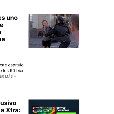
es uno
de
s
na
ste capítulo
e los 90 bien
ER MÁS »
lusivo
a Xtra: