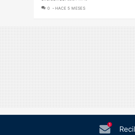
COMENTARIOS
0
HACE 5 MESES
1
Reci