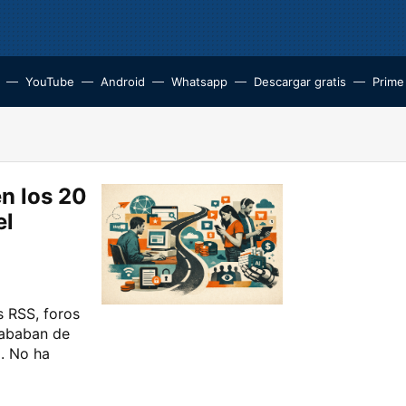
YouTube
Android
Whatsapp
Descargar gratis
Prime
n los 20
el
s RSS, foros
cababan de
o. No ha