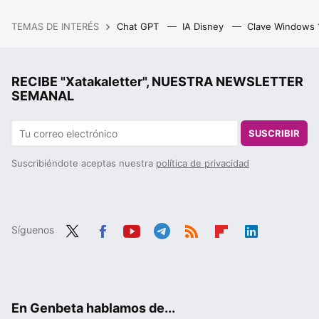
TEMAS DE INTERÉS
Chat GPT
IA Disney
Clave Windows
RECIBE "Xatakaletter", NUESTRA NEWSLETTER
SEMANAL
SUSCRIBIR
Suscribiéndote aceptas nuestra
política de privacidad
Síguenos
Twit
Fac
You
Tele
RSS
Flip
Link
ter
ebo
tub
gra
boa
edIn
ok
e
m
rd
En Genbeta hablamos de...