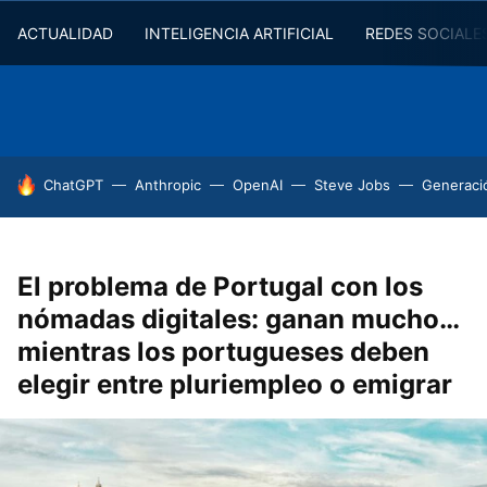
ACTUALIDAD
INTELIGENCIA ARTIFICIAL
REDES SOCIALE
HOY SE HABLA DE
ChatGPT
Anthropic
OpenAI
Steve Jobs
Generaci
El problema de Portugal con los
nómadas digitales: ganan mucho…
mientras los portugueses deben
elegir entre pluriempleo o emigrar