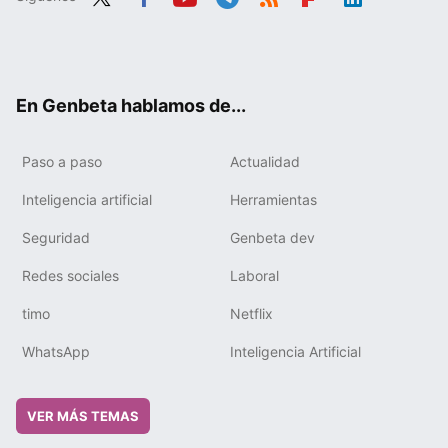
Twit
Fac
You
Tele
RSS
Flip
Link
ter
ebo
tub
gra
boa
edIn
ok
e
m
rd
En Genbeta hablamos de...
Paso a paso
Actualidad
Inteligencia artificial
Herramientas
Seguridad
Genbeta dev
Redes sociales
Laboral
timo
Netflix
WhatsApp
Inteligencia Artificial
VER MÁS TEMAS