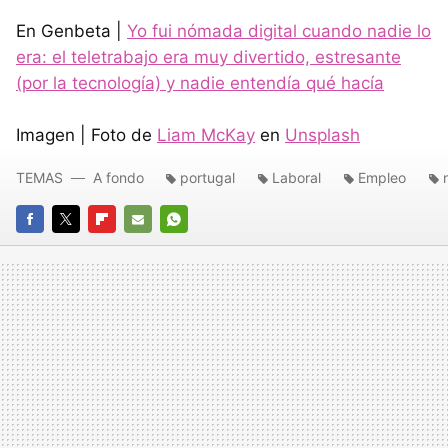
En Genbeta |
Yo fui nómada digital cuando nadie lo
era: el teletrabajo era muy divertido, estresante
(por la tecnología) y nadie entendía qué hacía
Imagen | Foto de
Liam McKay
en
Unsplash
TEMAS
A fondo
portugal
Laboral
Empleo
FACEBOOK
TWITTER
FLIPBOARD
E-
WHATSAPP
MAIL