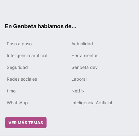
Twit
Fac
You
Tele
RSS
Flip
Link
ter
ebo
tub
gra
boa
edIn
ok
e
m
rd
En Genbeta hablamos de...
Paso a paso
Actualidad
Inteligencia artificial
Herramientas
Seguridad
Genbeta dev
Redes sociales
Laboral
timo
Netflix
WhatsApp
Inteligencia Artificial
VER MÁS TEMAS