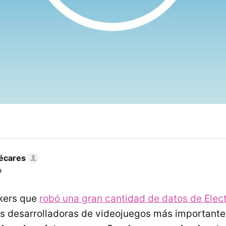
écares
a
ckers que
robó una gran cantidad de datos de Elect
as desarrolladoras de videojuegos más important