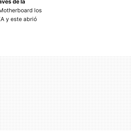
avés de la
 Motherboard los
EA y este abrió