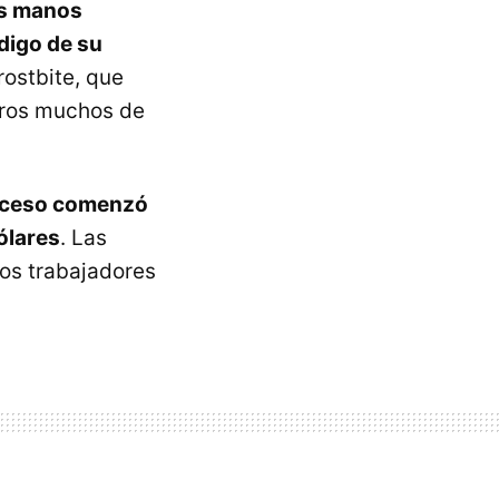
us manos
ódigo de su
rostbite, que
otros muchos de
roceso comenzó
ólares
. Las
los trabajadores