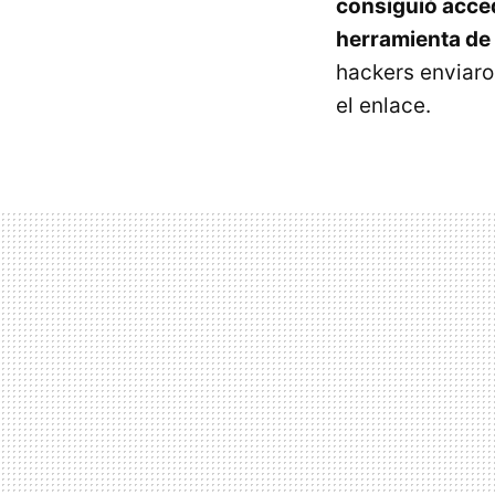
consiguió acced
herramienta de
hackers enviaron
el enlace.