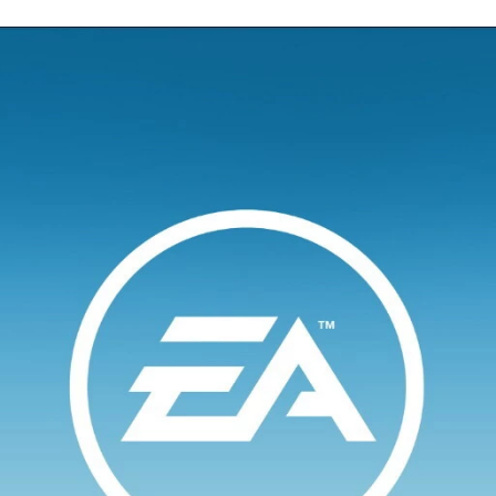
FACEBOOK
TWITTER
FLIPBOARD
E-
MAIL