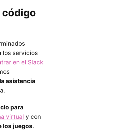
l código
erminados
 los servicios
trar en el Slack
smos
la asistencia
a.
cio para
a virtual
y con
e los juegos
.