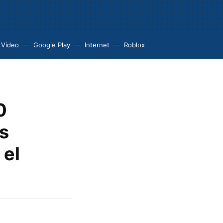
 Video
Google Play
Internet
Roblox
0
as
 el