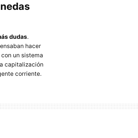
onedas
más dudas
.
pensaban hacer
 con un sistema
a capitalización
gente corriente.