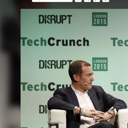
FACEBOOK
TWITTER
FLIPBOARD
E-
MAIL