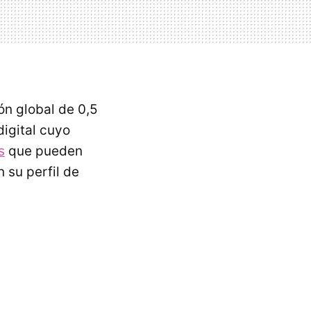
ón global de 0,5
igital cuyo
s
que pueden
 su perfil de