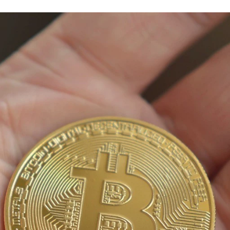
FACEBOOK
TWITTER
FLIPBOARD
E-
MAIL