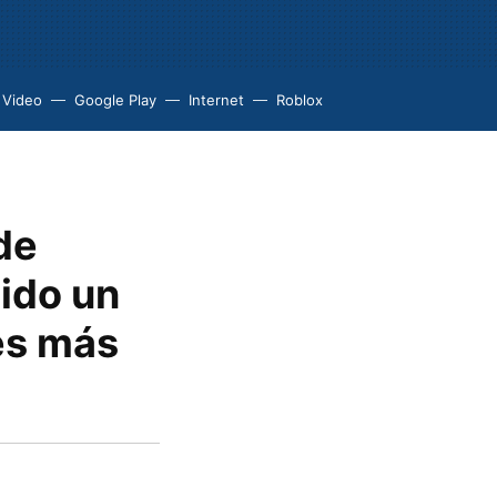
 Video
Google Play
Internet
Roblox
de
nido un
nes más