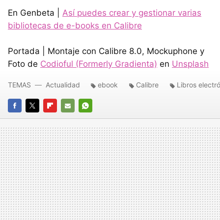
En Genbeta |
Así puedes crear y gestionar varias
bibliotecas de e-books en Calibre
Portada | Montaje con Calibre 8.0, Mockuphone y
Foto de
Codioful (Formerly Gradienta)
en
Unsplash
TEMAS
Actualidad
ebook
Calibre
Libros electr
FACEBOOK
TWITTER
FLIPBOARD
E-
WHATSAPP
MAIL