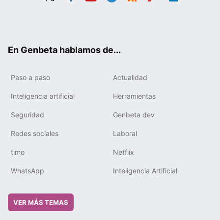
Twit
Fac
You
Tele
RSS
Flip
Link
ter
ebo
tub
gra
boa
edIn
ok
e
m
rd
En Genbeta hablamos de...
Paso a paso
Actualidad
Inteligencia artificial
Herramientas
Seguridad
Genbeta dev
Redes sociales
Laboral
timo
Netflix
WhatsApp
Inteligencia Artificial
VER MÁS TEMAS