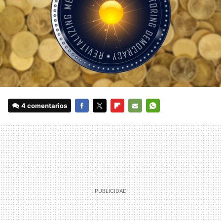
4 comentarios
FACEBOOK
TWITTER
FLIPBOARD
E-
WHATSAPP
MAIL