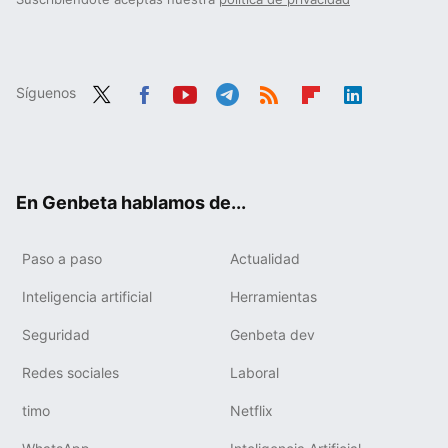
Síguenos
Twit
Fac
You
Tele
RSS
Flip
Link
ter
ebo
tub
gra
boa
edIn
ok
e
m
rd
En Genbeta hablamos de...
Paso a paso
Actualidad
Inteligencia artificial
Herramientas
Seguridad
Genbeta dev
Redes sociales
Laboral
timo
Netflix