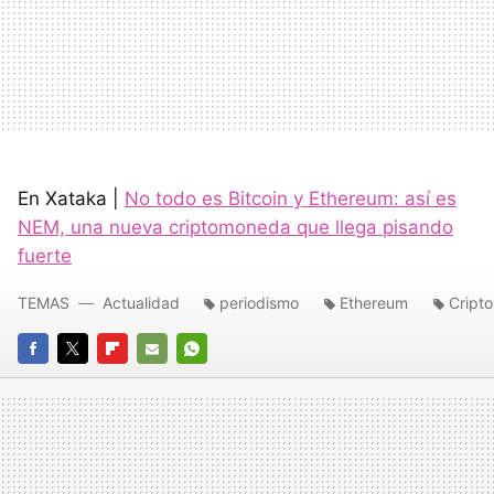
En Xataka |
No todo es Bitcoin y Ethereum: así es
NEM, una nueva criptomoneda que llega pisando
fuerte
TEMAS
Actualidad
periodismo
Ethereum
Cript
FACEBOOK
TWITTER
FLIPBOARD
E-
WHATSAPP
MAIL