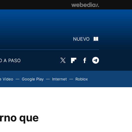
NUEVO
O A PASO
Twitter
Flipboard
Facebook
Telegram
e Video
Google Play
Internet
Roblox
orno que