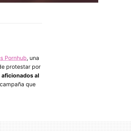
is Pornhub
, una
de protestar por
s
aficionados al
a campaña que