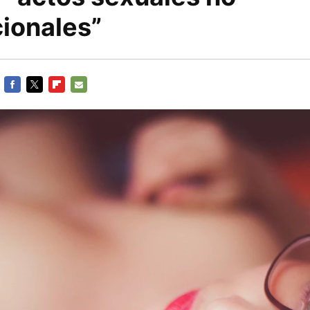
ionales”
FACEBOOK
TWITTER
FLIPBOARD
E-
MAIL