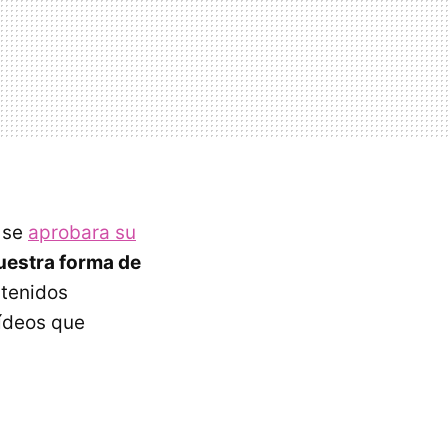
 se
aprobara su
uestra forma de
ntenidos
vídeos que