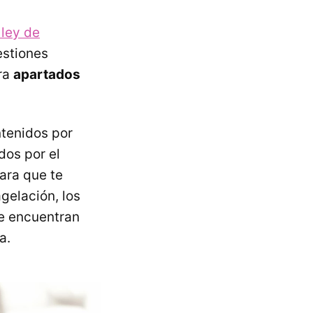
 ley de
estiones
gra
apartados
ntenidos por
dos por el
ara que te
agelación, los
se encuentran
a.