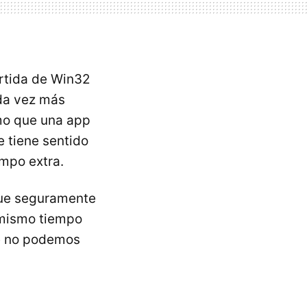
ertida de Win32
da vez más
smo que una app
 tiene sentido
mpo extra.
que seguramente
 mismo tiempo
ue no podemos