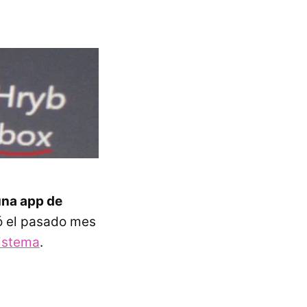
una app de
gó el pasado mes
sistema
.