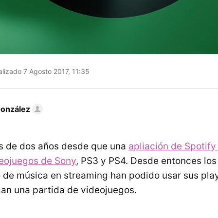
lizado 7 Agosto 2017, 11:35
González
 de dos años desde que una
apliación de Spotify 
deojuegos de Sony
, PS3 y PS4. Desde entonces los
o de música en streaming han podido usar sus play
an una partida de videojuegos.