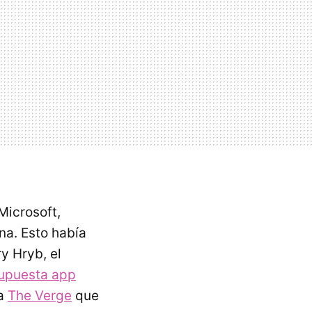
Microsoft,
na. Esto había
y Hryb, el
supuesta app
 a
The Verge
que