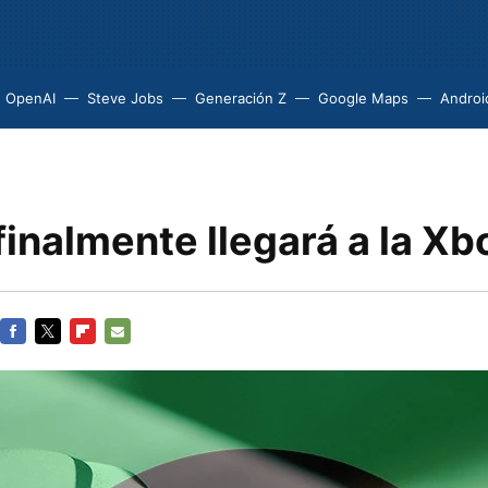
OpenAI
Steve Jobs
Generación Z
Google Maps
Androi
finalmente llegará a la X
FACEBOOK
TWITTER
FLIPBOARD
E-
MAIL