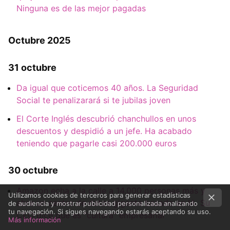
Ninguna es de las mejor pagadas
Octubre 2025
31 octubre
Da igual que coticemos 40 años. La Seguridad
Social te penalizarará si te jubilas joven
El Corte Inglés descubrió chanchullos en unos
descuentos y despidió a un jefe. Ha acabado
teniendo que pagarle casi 200.000 euros
30 octubre
Amazon echa a la calle a 14.000 personas más y
Utilizamos cookies de terceros para generar estadísticas
abre un centro de datos gigante basado en IA. Su
de audiencia y mostrar publicidad personalizada analizando
tu navegación. Si sigues navegando estarás aceptando su uso.
CEO dice que es "cultura" empresarial
Más información