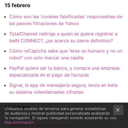
15 febrero
Cómo son las 'cookies falsificadas' responsables de
las peores filtraciones de Yahoo
TotalChannel redirige a quien se quiere registrar a
beIN CONNECT, ¿se acerca su cierre definitivo?
Cómo reCaptcha sabe que "eres un humano y no un
robot" con solo marcar una casilla
PayPal quiere ser tu banco, y compra una empresa
especializada en el pago de facturas
Signal, la app de mensajería segura, lanza en beta
su sistema videollamadas cifradas
14 febrero
Utilizamos cookies de terceros para generar estadísticas
de audiencia y mostrar publicidad personalizada analizando
¿Acabará Facebook creando su propia Vevo para
tu navegación. Si sigues navegando estarás aceptando su uso.
Más información
contentar a las discográficas?