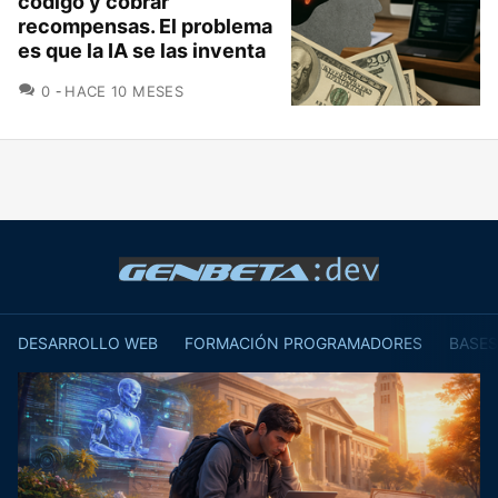
código y cobrar
recompensas. El problema
es que la IA se las inventa
COMENTARIOS
0
HACE 10 MESES
DESARROLLO WEB
FORMACIÓN PROGRAMADORES
BASES