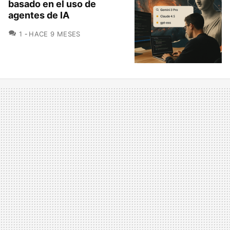
basado en el uso de
agentes de IA
COMENTARIOS
1
HACE 9 MESES