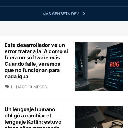
MÁS GENBETA DEV
Este desarrollador ve un
error tratar a la IA como si
fuera un software más.
Cuando falle, veremos
que no funcionan para
nada igual
COMENTARIOS
1
HACE 10 MESES
Un lenguaje humano
obligó a cambiar el
lenguaje Kotlin: estuvo