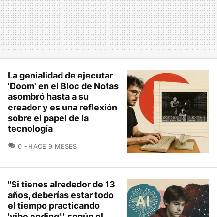
La genialidad de ejecutar
'Doom' en el Bloc de Notas
asombró hasta a su
creador y es una reflexión
sobre el papel de la
tecnología
COMENTARIOS
0
HACE 9 MESES
"Si tienes alrededor de 13
años, deberías estar todo
el tiempo practicando
'vibe coding'", según el