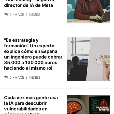
director de IA de Meta
COMENTARIOS
0
HACE 9 MESES
"Es estrategia y
formación". Un experto
explica cómo en España
un ingeniero puede cobrar
35.000 o 130.000 euros
haciendo el mismo rol
COMENTARIOS
0
HACE 9 MESES
Cada vez más gente usa
la IA para descubrir
vulnerabilidades en