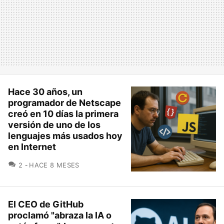
Hace 30 años, un
programador de Netscape
creó en 10 días la primera
versión de uno de los
lenguajes más usados hoy
en Internet
COMENTARIOS
2
HACE 8 MESES
El CEO de GitHub
proclamó "abraza la IA o