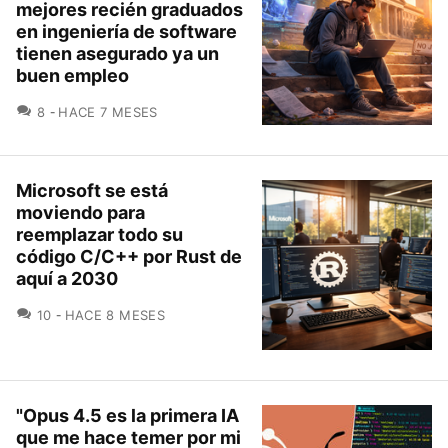
mejores recién graduados
en ingeniería de software
tienen asegurado ya un
buen empleo
COMENTARIOS
8
HACE 7 MESES
Microsoft se está
moviendo para
reemplazar todo su
código C/C++ por Rust de
aquí a 2030
COMENTARIOS
10
HACE 8 MESES
"Opus 4.5 es la primera IA
que me hace temer por mi