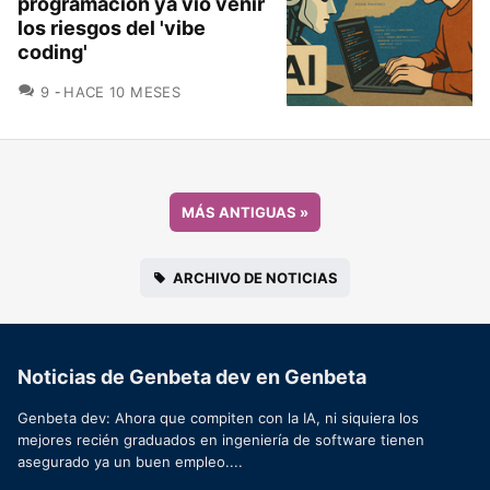
programación ya vio venir
los riesgos del 'vibe
coding'
COMENTARIOS
9
HACE 10 MESES
MÁS ANTIGUAS
»
ARCHIVO DE NOTICIAS
Noticias de Genbeta dev en Genbeta
Genbeta dev: Ahora que compiten con la IA, ni siquiera los
mejores recién graduados en ingeniería de software tienen
asegurado ya un buen empleo....