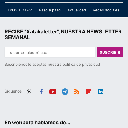
OTROS TEMAS:
Paso a paso
Actualidad
Redes sociales
RECIBE "Xatakaletter", NUESTRA NEWSLETTER
SEMANAL
SUSCRIBIR
Suscribiéndote aceptas nuestra
política de privacidad
Síguenos
Twit
Fac
You
Tele
RSS
Flip
Link
ter
ebo
tub
gra
boa
edIn
ok
e
m
rd
En Genbeta hablamos de...