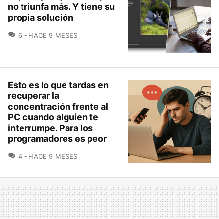
no triunfa más. Y tiene su
propia solución
COMENTARIOS
6
HACE 9 MESES
Esto es lo que tardas en
recuperar la
concentración frente al
PC cuando alguien te
interrumpe. Para los
programadores es peor
COMENTARIOS
4
HACE 9 MESES