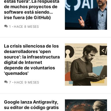
estás fuera". La respuesta
de muchos proyectos de
software está siendo…
irse fuera (de GitHub)
COMENTARIOS
1
HACE 8 MESES
La crisis silenciosa de los
desarrolladores 'open
source': la infraestructura
digital de Internet
depende de voluntarios
'quemados'
COMENTARIOS
7
HACE 9 MESES
Google lanza Antigravity,
su editor de código gratis