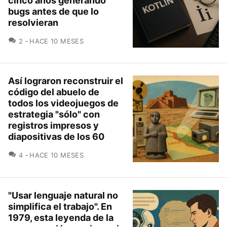
cinco años generando
bugs antes de que lo
resolvieran
COMENTARIOS
2
HACE 10 MESES
Así lograron reconstruir el
código del abuelo de
todos los videojuegos de
estrategia "sólo" con
registros impresos y
diapositivas de los 60
COMENTARIOS
4
HACE 10 MESES
"Usar lenguaje natural no
simplifica el trabajo". En
1979, esta leyenda de la