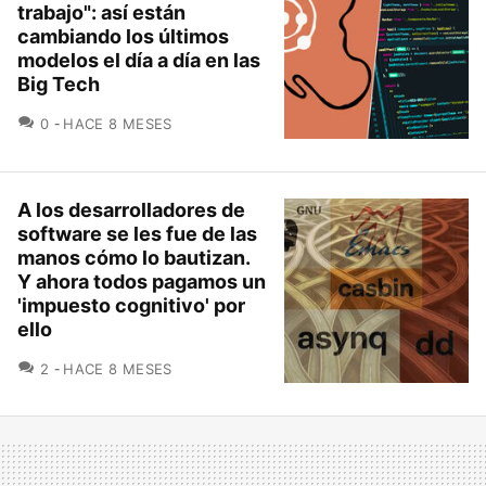
trabajo": así están
cambiando los últimos
modelos el día a día en las
Big Tech
COMENTARIOS
0
HACE 8 MESES
A los desarrolladores de
software se les fue de las
manos cómo lo bautizan.
Y ahora todos pagamos un
'impuesto cognitivo' por
ello
COMENTARIOS
2
HACE 8 MESES