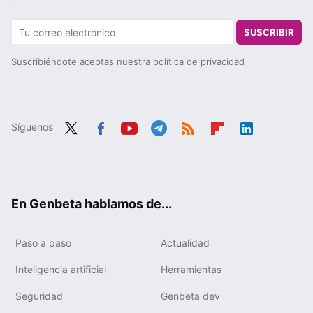
SUSCRIBIR
Suscribiéndote aceptas nuestra
política de privacidad
Síguenos
Twit
Fac
You
Tele
RSS
Flip
Link
ter
ebo
tub
gra
boa
edIn
ok
e
m
rd
En Genbeta hablamos de...
Paso a paso
Actualidad
Inteligencia artificial
Herramientas
Seguridad
Genbeta dev