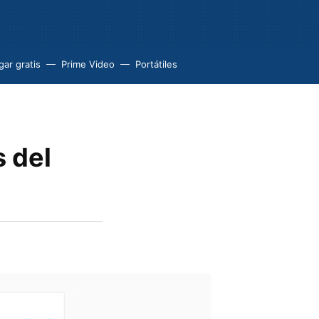
ar gratis
Prime Video
Portátiles
 del