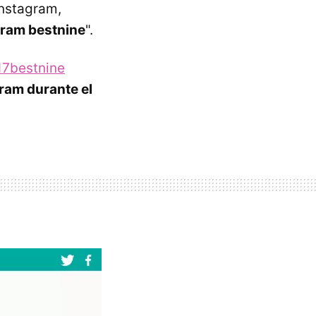
Instagram,
gram bestnine
".
17bestnine
ram durante el