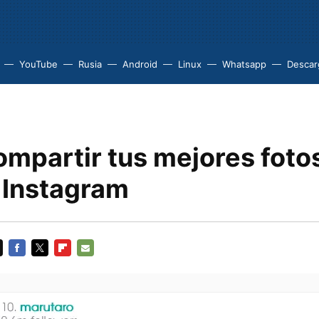
YouTube
Rusia
Android
Linux
Whatsapp
Descarg
mpartir tus mejores fotos
 Instagram
FACEBOOK
TWITTER
FLIPBOARD
E-
MAIL