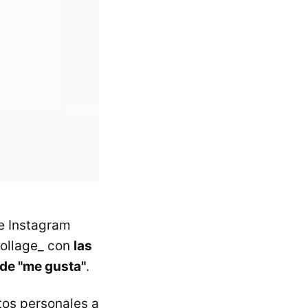
de Instagram
collage_ con
las
 de "me gusta"
.
atos personales a