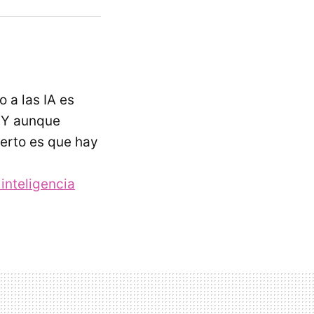
 a las IA es
. Y aunque
cierto es que hay
inteligencia