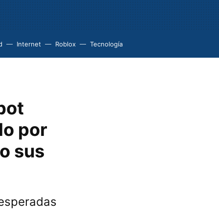
d
Internet
Roblox
Tecnología
bot
do por
do sus
 esperadas