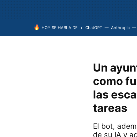
HOY SE HABLA DE
ChatGPT
Anthropic
Un ayun
como fu
las esca
tareas
El bot, ade
de su IA y a