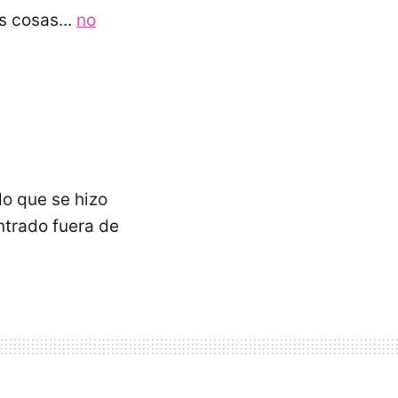
s cosas...
no
lo que se hizo
ntrado fuera de