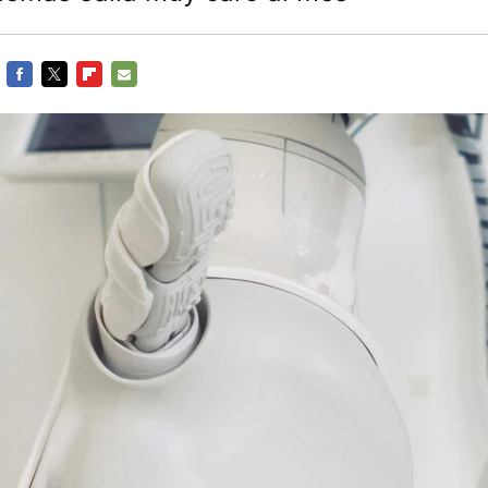
FACEBOOK
TWITTER
FLIPBOARD
E-
MAIL