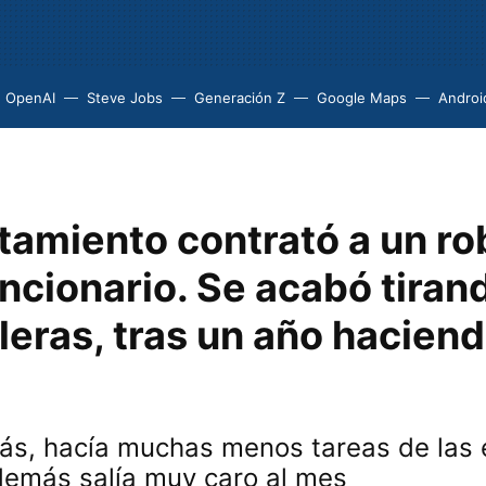
OpenAI
Steve Jobs
Generación Z
Google Maps
Androi
tamiento contrató a un ro
ncionario. Se acabó tiran
leras, tras un año hacien
más, hacía muchas menos tareas de las
demás salía muy caro al mes