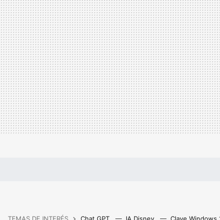
TEMAS DE INTERÉS
Chat GPT
IA Disney
Clave Windows