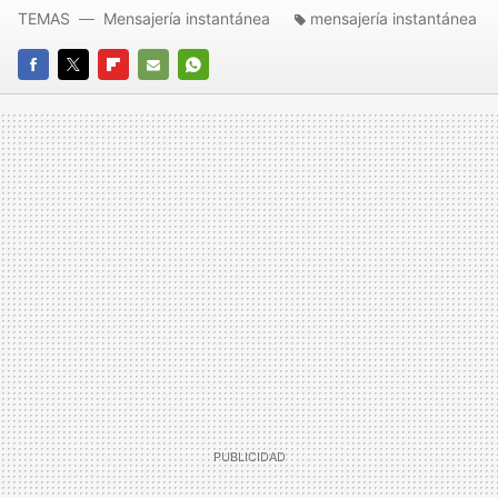
TEMAS
Mensajería instantánea
mensajería instantánea
FACEBOOK
TWITTER
FLIPBOARD
E-
WHATSAPP
MAIL