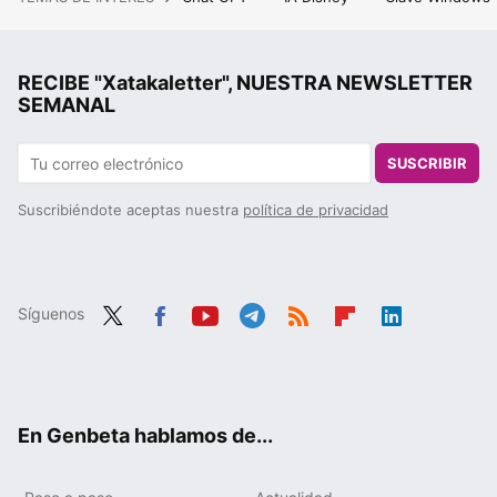
RECIBE "Xatakaletter", NUESTRA NEWSLETTER
SEMANAL
SUSCRIBIR
Suscribiéndote aceptas nuestra
política de privacidad
Síguenos
Twit
Fac
You
Tele
RSS
Flip
Link
ter
ebo
tub
gra
boa
edIn
ok
e
m
rd
En Genbeta hablamos de...