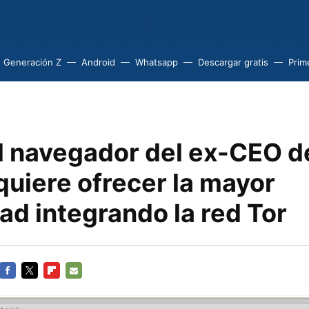
Generación Z
Android
Whatsapp
Descargar gratis
Prim
el navegador del ex-CEO d
quiere ofrecer la mayor
ad integrando la red Tor
FACEBOOK
TWITTER
FLIPBOARD
E-
MAIL