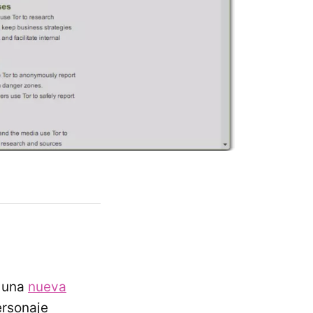
s una
nueva
ersonaje