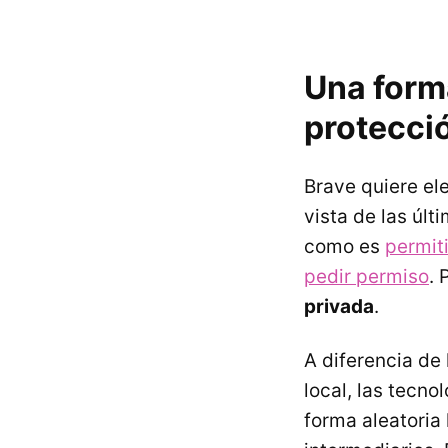
Una forma
protecció
Brave quiere el
vista de las úl
como es
permit
pedir permiso
. 
privada
.
A diferencia de 
local, las tecn
forma aleatoria