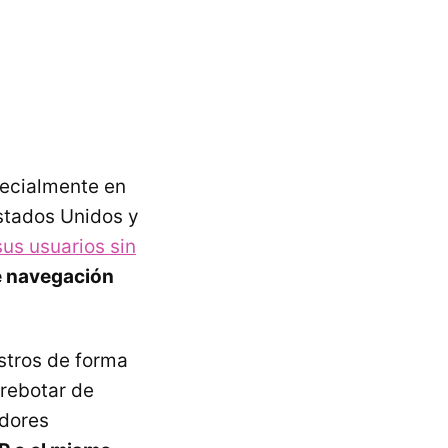
pecialmente en
Estados Unidos y
us usuarios sin
e navegación
astros de forma
 rebotar de
idores