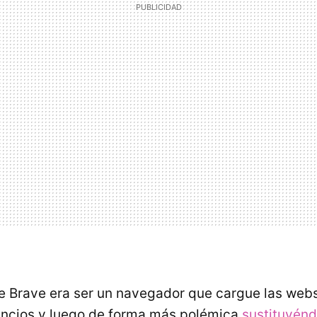
 de Brave era ser un navegador que cargue las web
ncios y luego de forma más polémica
sustituyénd