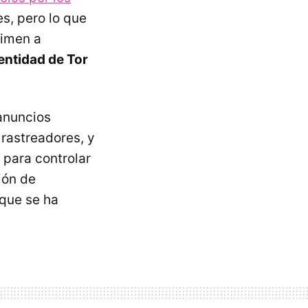
s, pero lo que
nimen a
entidad de Tor
anuncios
 rastreadores, y
 para controlar
ión de
 que se ha