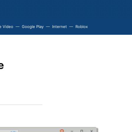
e Video
Google Play
Internet
Roblox
e