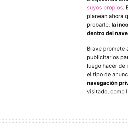
suyos propios
.
planean ahora q
probarlo:
la inc
dentro del nav
Brave promete a
publicitarios pa
luego hacer de 
el tipo de anun
navegación pri
visitado, como