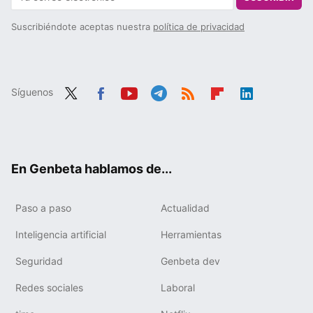
Suscribiéndote aceptas nuestra
política de privacidad
Síguenos
Twit
Fac
You
Tele
RSS
Flip
Link
ter
ebo
tub
gra
boa
edIn
ok
e
m
rd
En Genbeta hablamos de...
Paso a paso
Actualidad
Inteligencia artificial
Herramientas
Seguridad
Genbeta dev
Redes sociales
Laboral