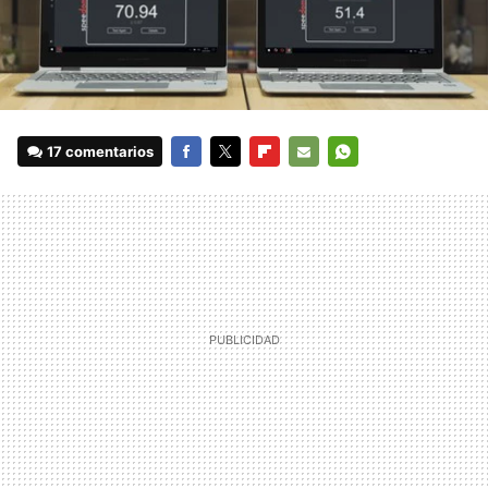
17 comentarios
FACEBOOK
TWITTER
FLIPBOARD
E-
WHATSAPP
MAIL