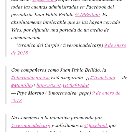
todas las cuentas administradas en Facebook del
periodista Juan Pablo Bellido
@JPBellido
. Es
absolutamente intolerable que se las hayan cerrado
Vdes. por difundir una portada de un medio de
comunicación.
— Verónica del Carpio (@veronicadelcarp)
9 de enero
de 2018
Con compañeros como Juan Pablo Bellido, la
#libertaddeprensa
está asegurada. ¡¡
#Vivaelvino
.... de
#Montilla
!!
https://t.co/zGC8S9VAbB
— Pepe Moreno (@morenoalva_pepe)
9 de enero de
2018
Nos sumamos a la iniciativa promovida por
@veronicadelcarp
y solicitamos a
@facebook
que