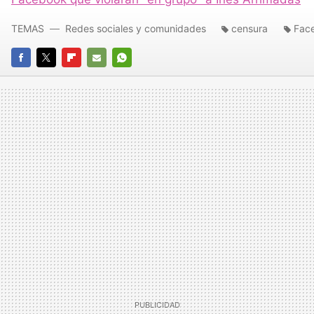
TEMAS
Redes sociales y comunidades
censura
Fac
FACEBOOK
TWITTER
FLIPBOARD
E-
WHATSAPP
MAIL