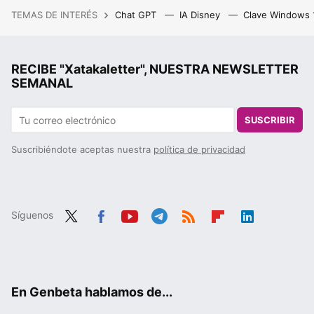
TEMAS DE INTERÉS
Chat GPT
IA Disney
Clave Windows
RECIBE "Xatakaletter", NUESTRA NEWSLETTER
SEMANAL
SUSCRIBIR
Suscribiéndote aceptas nuestra
política de privacidad
Síguenos
Twit
Fac
You
Tele
RSS
Flip
Link
ter
ebo
tub
gra
boa
edIn
ok
e
m
rd
En Genbeta hablamos de...