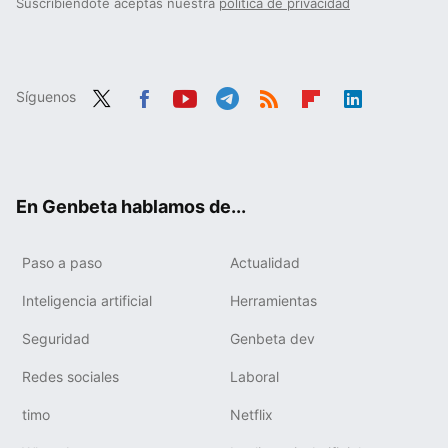
Suscribiéndote aceptas nuestra
política de privacidad
Síguenos
Twit
Fac
You
Tele
RSS
Flip
Link
ter
ebo
tub
gra
boa
edIn
ok
e
m
rd
En Genbeta hablamos de...
Paso a paso
Actualidad
Inteligencia artificial
Herramientas
Seguridad
Genbeta dev
Redes sociales
Laboral
timo
Netflix