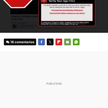
18 comentarios
FACEBOOK
TWITTER
FLIPBOARD
E-
WHATSAPP
MAIL