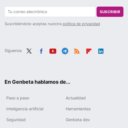
SUSCRIBIR
Suscribiéndote aceptas nuestra
política de privacidad
Síguenos
Twit
Fac
You
Tele
RSS
Flip
Link
ter
ebo
tub
gra
boa
edIn
ok
e
m
rd
En Genbeta hablamos de...
Paso a paso
Actualidad
Inteligencia artificial
Herramientas
Seguridad
Genbeta dev