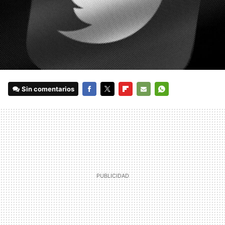
Sin comentarios
FACEBOOK
TWITTER
FLIPBOARD
E-
WHATSAPP
MAIL