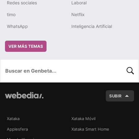
Redes sociales
Laboral
timo
Netflix
WhatsApp
Inteligencia Artificial
VER MÁS TEMAS
BUSC
SUBIR
Xataka
Xataka Móvil
Applesfera
Xataka Smart Home