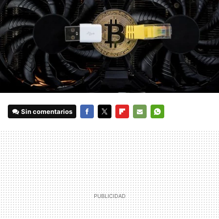
Sin comentarios
FACEBOOK
TWITTER
FLIPBOARD
E-
WHATSAPP
MAIL