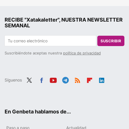
RECIBE "Xatakaletter", NUESTRA NEWSLETTER
SEMANAL
SUSCRIBIR
Suscribiéndote aceptas nuestra
política de privacidad
Síguenos
Twit
Fac
You
Tele
RSS
Flip
Link
ter
ebo
tub
gra
boa
edIn
ok
e
m
rd
En Genbeta hablamos de...
Paso a paso
Actualidad