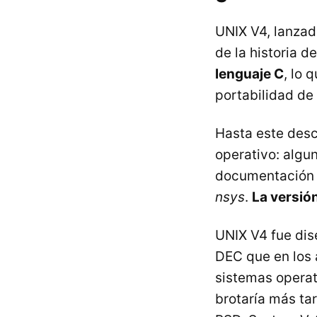
UNIX V4, lanzad
de la historia 
lenguaje C
, lo 
portabilidad de
Hasta este desc
operativo: alg
documentación y
nsys
.
La versió
UNIX V4 fue dis
DEC que en los 
sistemas operat
brotaría más ta