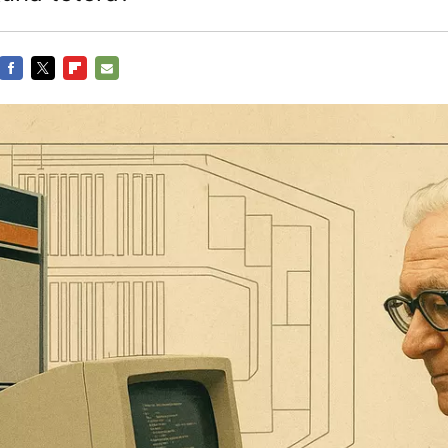
FACEBOOK
TWITTER
FLIPBOARD
E-
MAIL