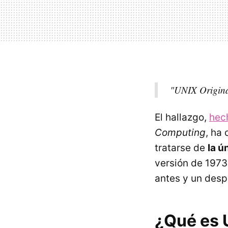
"UNIX Original
El hallazgo,
hec
Computing
, ha
tratarse de
la ú
versión de 1973
antes y un despu
¿Qué es 