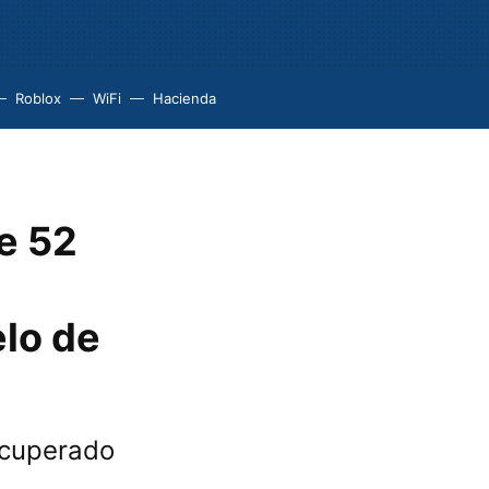
Roblox
WiFi
Hacienda
e 52
elo de
ecuperado