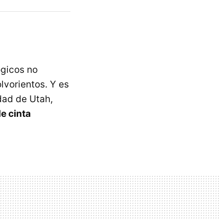
ógicos no
lvorientos. Y es
dad de Utah,
e cinta