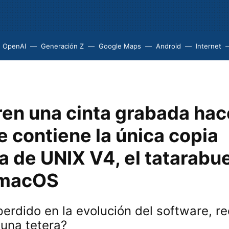
OpenAI
Generación Z
Google Maps
Android
Internet
en una cinta grabada hac
 contiene la única copia
 de UNIX V4, el tatarabu
 macOS
erdido en la evolución del software, r
¿una tetera?