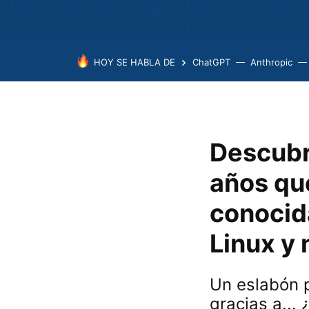
HOY SE HABLA DE
ChatGPT
Anthropic
Descubr
años que
conocida
Linux y
Un eslabón p
gracias a... 