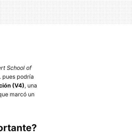
rt School of
. pues podría
ción (V4)
, una
 que marcó un
ortante?