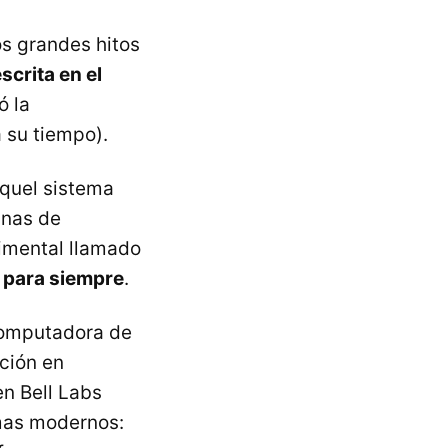
s grandes hitos
scrita en el
ó la
 su tiempo).
quel sistema
inas de
imental llamado
a para siempre
.
computadora de
ción en
en Bell Labs
emas modernos: