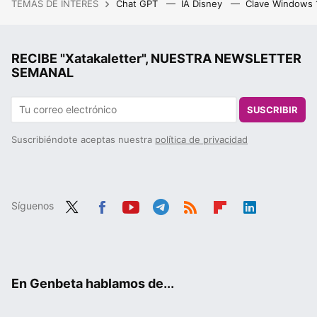
TEMAS DE INTERÉS
Chat GPT
IA Disney
Clave Windows
RECIBE "Xatakaletter", NUESTRA NEWSLETTER
SEMANAL
SUSCRIBIR
Suscribiéndote aceptas nuestra
política de privacidad
Síguenos
Twit
Fac
You
Tele
RSS
Flip
Link
ter
ebo
tub
gra
boa
edIn
ok
e
m
rd
En Genbeta hablamos de...