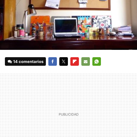
14 comentarios
FACEBOOK
TWITTER
FLIPBOARD
E-
WHATSAPP
MAIL