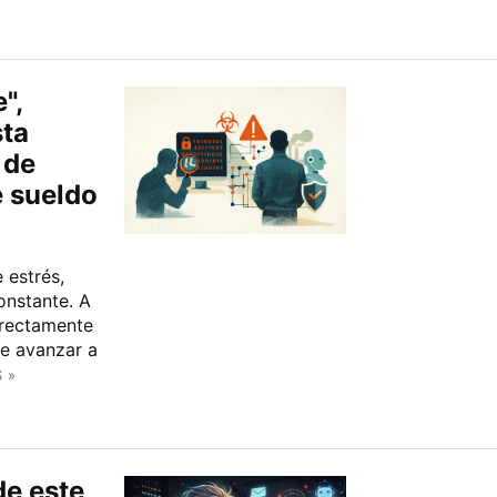
",
ta
 de
e sueldo
 estrés,
onstante. A
directamente
e avanzar a
 »
de este