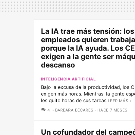
La IA trae más tensión: los
empleados quieren trabaj
porque la IA ayuda. Los C
exigen a la gente ser máqu
descanso
INTELIGENCIA ARTIFICIAL
Bajo la excusa de la productividad, los
exigen más horas. Mientras, la gente esp
les quite horas de sus tareas
LEER MÁS »
COMENTARIOS
4
BÁRBARA BÉCARES
HACE 7 MESES
Un cofundador del campe