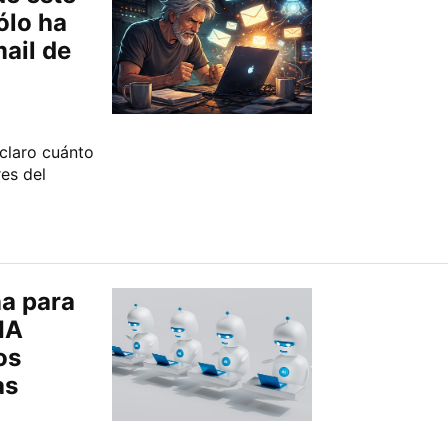
ólo ha
ail de
claro cuánto
res del
na para
IA
os
as