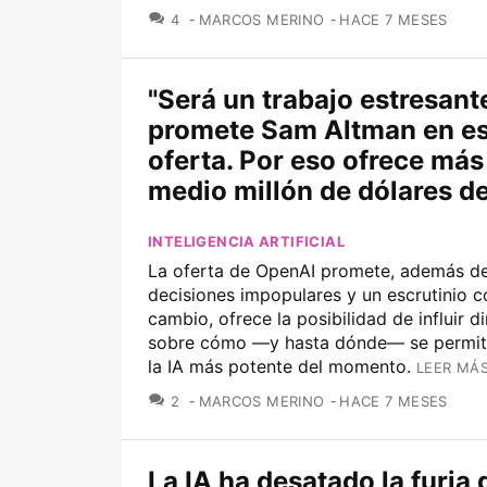
COMENTARIOS
4
MARCOS MERINO
HACE 7 MESES
"Será un trabajo estresante
promete Sam Altman en es
oferta. Por eso ofrece más
medio millón de dólares d
INTELIGENCIA ARTIFICIAL
La oferta de OpenAI promete, además de
decisiones impopulares y un escrutinio c
cambio, ofrece la posibilidad de influir 
sobre cómo —y hasta dónde— se permit
la IA más potente del momento.
LEER MÁS
COMENTARIOS
2
MARCOS MERINO
HACE 7 MESES
La IA ha desatado la furia 