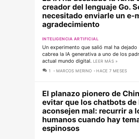
creador del lenguaje Go. S
necesitado enviarle un e-m
agradecimiento
INTELIGENCIA ARTIFICIAL
Un experimento que salió mal ha dejado 
cabrea la IA generativa a uno de los pad
actual mundo digital.
LEER MÁS »
COMENTARIOS
1
MARCOS MERINO
HACE 7 MESES
El planazo pionero de Chi
evitar que los chatbots de 
aconsejen mal: recurrir a l
humanos cuando hay tem
espinosos