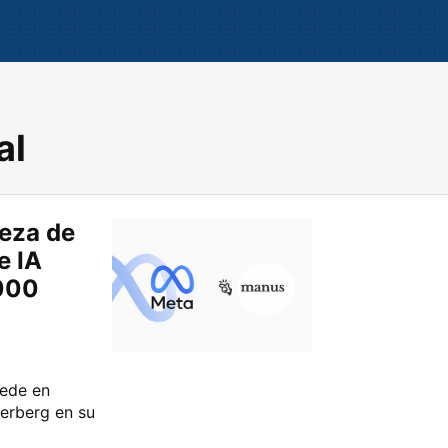
al
beza de
e IA
000
sede en
kerberg en su