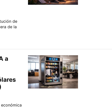
itución de
 era de la
A a
lares
)
ón económica