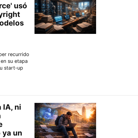
rce' usó
yright
modelos
ber recurrido
 en su etapa
u start-up
IA, ni
n
e
 ya un