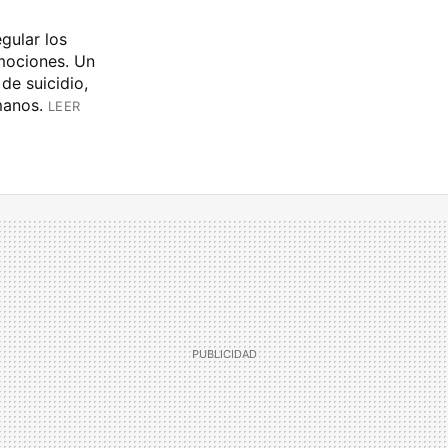
gular los
mociones. Un
de suicidio,
umanos.
LEER