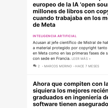
europeo de la IA 'open sou
millones de libros con cop
cuando trabajaba en los 
de Meta
INTELIGENCIA ARTIFICIAL
Acusan al jefe científico de Mistral de ha
a material protegido por copyright tanto
en Meta como en las primeras fases de s
con sede en Francia.
LEER MÁS »
COMENTARIOS
2
MARCOS MERINO
HACE 7 MESES
Ahora que compiten con la 
siquiera los mejores recié
graduados en ingeniería d
software tienen asegurado