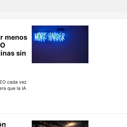
ar menos
EO
inas sin
 CEO cada vez
era que la IA
ón