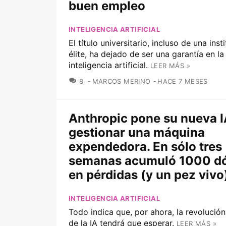
buen empleo
INTELIGENCIA ARTIFICIAL
El título universitario, incluso de una inst
élite, ha dejado de ser una garantía en la
inteligencia artificial.
LEER MÁS »
COMENTARIOS
8
MARCOS MERINO
HACE 7 MESES
Anthropic pone su nueva I
gestionar una máquina
expendedora. En sólo tres
semanas acumuló 1000 dó
en pérdidas (y un pez vivo
INTELIGENCIA ARTIFICIAL
Todo indica que, por ahora, la revoluci
de la IA tendrá que esperar.
LEER MÁS »