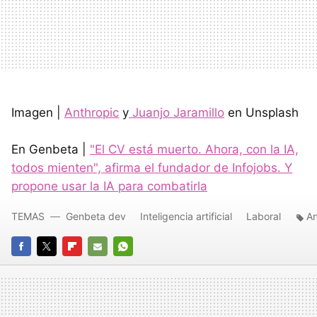
Imagen |
Anthropic
y
Juanjo Jaramillo
en Unsplash
En Genbeta |
"El CV está muerto. Ahora, con la IA,
todos mienten", afirma el fundador de Infojobs. Y
propone usar la IA para combatirla
TEMAS
Genbeta dev
Inteligencia artificial
Laboral
An
FACEBOOK
TWITTER
FLIPBOARD
E-
WHATSAPP
MAIL