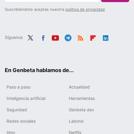
Suscribiéndote aceptas nuestra
política de privacidad
Síguenos
Twit
Fac
You
Tele
RSS
Flip
Link
ter
ebo
tub
gra
boa
edIn
ok
e
m
rd
En Genbeta hablamos de...
Paso a paso
Actualidad
Inteligencia artificial
Herramientas
Seguridad
Genbeta dev
Redes sociales
Laboral
timo
Netflix