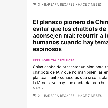
COMENTARIOS
3
BÁRBARA BÉCARES
HACE 7 MESES
El planazo pionero de Chi
evitar que los chatbots de 
aconsejen mal: recurrir a l
humanos cuando hay tem
espinosos
INTELIGENCIA ARTIFICIAL
China acaba de presentar un plan para re
chatbots de IA y que no manipulen las e
planteamiento curioso es que si se habla 
la IA no sirve, hay que contactar con h
MÁS »
COMENTARIOS
2
BÁRBARA BÉCARES
HACE 7 MESES