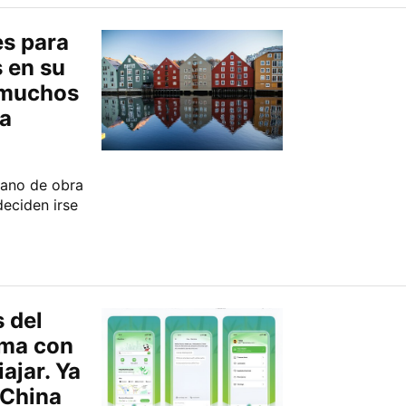
es para
s en su
: muchos
ta
mano de obra
eciden irse
s del
ema con
ajar. Ya
 China