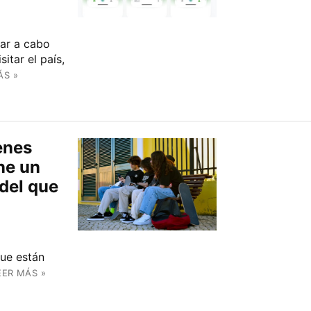
var a cabo
itar el país,
ÁS »
enes
ene un
del que
ue están
EER MÁS »