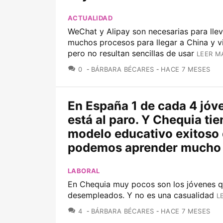
ACTUALIDAD
WeChat y Alipay son necesarias para lle
muchos procesos para llegar a China y vis
pero no resultan sencillas de usar
LEER M
COMENTARIOS
0
BÁRBARA BÉCARES
HACE 7 MESES
En España 1 de cada 4 jóv
está al paro. Y Chequia ti
modelo educativo exitoso 
podemos aprender mucho
LABORAL
En Chequia muy pocos son los jóvenes q
desempleados. Y no es una casualidad
L
COMENTARIOS
4
BÁRBARA BÉCARES
HACE 7 MESES