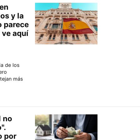
 en
os y la
o parece
 ve aquí
a de los
ero
otejan más
l no
".
o por