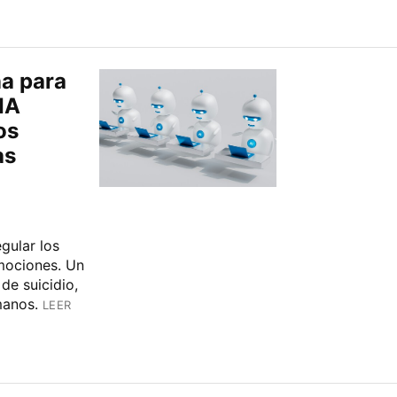
na para
IA
os
as
gular los
mociones. Un
de suicidio,
umanos.
LEER