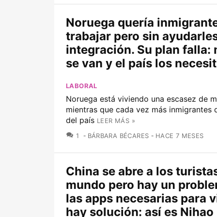
Noruega quería inmigrant
trabajar pero sin ayudarle
integración. Su plan falla
se van y el país los necesi
LABORAL
Noruega está viviendo una escasez de 
mientras que cada vez más inmigrantes d
del país
LEER MÁS »
COMENTARIOS
1
BÁRBARA BÉCARES
HACE 7 MESES
China se abre a los turista
mundo pero hay un probl
las apps necesarias para vi
hay solución: así es Nihao