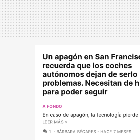
Un apagón en San Francis
recuerda que los coches
autónomos dejan de serlo 
problemas. Necesitan de
para poder seguir
A FONDO
En caso de apagón, la tecnología pierde
LEER MÁS »
COMENTARIOS
1
BÁRBARA BÉCARES
HACE 7 MESES