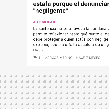
estafa porque el denuncia
"negligente"
ACTUALIDAD
La sentencia no solo revoca la condena p
permite reflexionar hasta qué punto el d
debe proteger a quien actúa con neglige
extrema, codicia o falta absoluta de dilig
MÁS »
COMENTARIOS
4
MARCOS MERINO
HACE 7 MESES