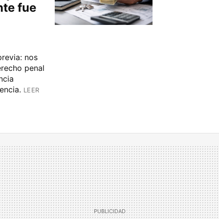
nte fue
revia: nos
erecho penal
ncia
encia.
LEER