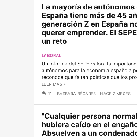
La mayoría de autónomos
España tiene más de 45 añ
generación Z en España n
querer emprender. El SEPE
un reto
LABORAL
Un informe del SEPE valora la importanci
autónomos para la economía española p
reconoce que faltan políticas que los pr
LEER MÁS »
COMENTARIOS
11
BÁRBARA BÉCARES
HACE 7 MESES
"Cualquier persona norma
hubiera caído en el engaño
Absuelven a un condenad