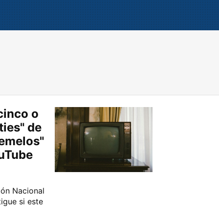
cinco o
ties" de
Gemelos"
ouTube
ión Nacional
igue si este