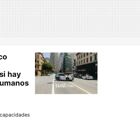
co
si hay
 humanos
 capacidades