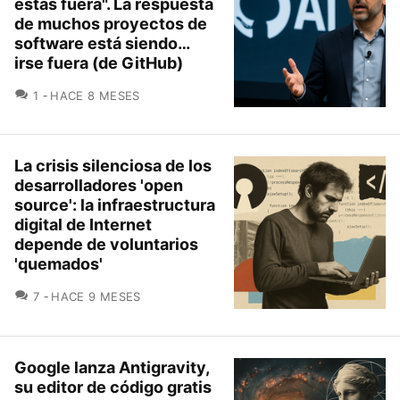
estás fuera". La respuesta
de muchos proyectos de
software está siendo…
irse fuera (de GitHub)
COMENTARIOS
1
HACE 8 MESES
La crisis silenciosa de los
desarrolladores 'open
source': la infraestructura
digital de Internet
depende de voluntarios
'quemados'
COMENTARIOS
7
HACE 9 MESES
Google lanza Antigravity,
su editor de código gratis