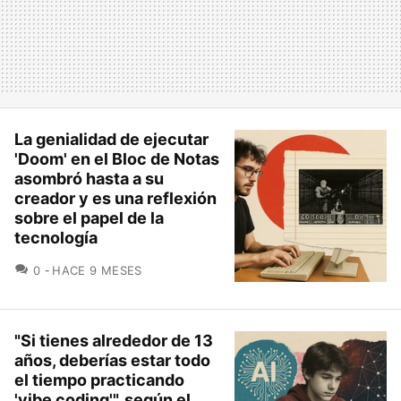
La genialidad de ejecutar
'Doom' en el Bloc de Notas
asombró hasta a su
creador y es una reflexión
sobre el papel de la
tecnología
COMENTARIOS
0
HACE 9 MESES
"Si tienes alrededor de 13
años, deberías estar todo
el tiempo practicando
'vibe coding'", según el