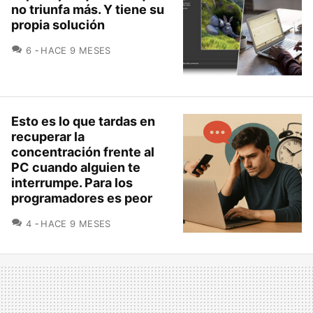
no triunfa más. Y tiene su
propia solución
COMENTARIOS
6
HACE 9 MESES
Esto es lo que tardas en
recuperar la
concentración frente al
PC cuando alguien te
interrumpe. Para los
programadores es peor
COMENTARIOS
4
HACE 9 MESES