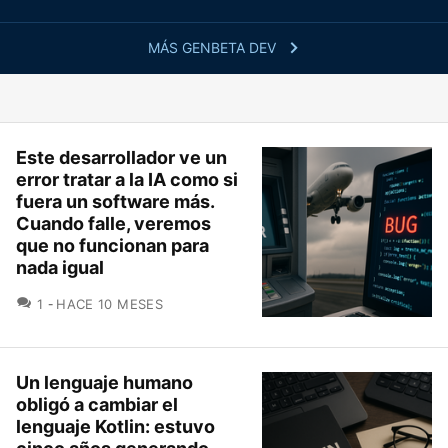
MÁS GENBETA DEV
Este desarrollador ve un
error tratar a la IA como si
fuera un software más.
Cuando falle, veremos
que no funcionan para
nada igual
COMENTARIOS
1
HACE 10 MESES
Un lenguaje humano
obligó a cambiar el
lenguaje Kotlin: estuvo