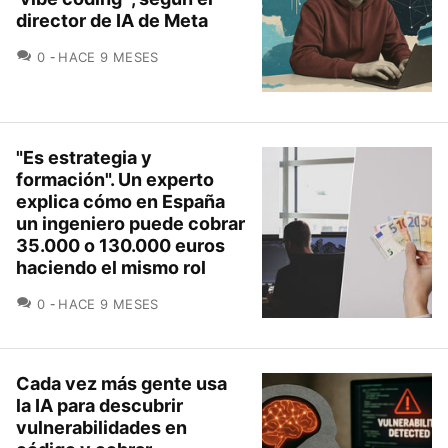
director de IA de Meta
COMENTARIOS
0
HACE 9 MESES
"Es estrategia y
formación". Un experto
explica cómo en España
un ingeniero puede cobrar
35.000 o 130.000 euros
haciendo el mismo rol
COMENTARIOS
0
HACE 9 MESES
Cada vez más gente usa
la IA para descubrir
vulnerabilidades en