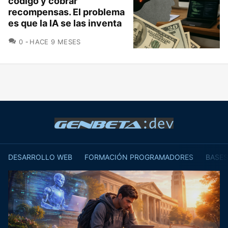
código y cobrar
recompensas. El problema
es que la IA se las inventa
COMENTARIOS
0
HACE 9 MESES
DESARROLLO WEB
FORMACIÓN PROGRAMADORES
BASES