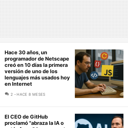
Hace 30 años, un
programador de Netscape
creó en 10 días la primera
versión de uno de los
lenguajes más usados hoy
en Internet
COMENTARIOS
2
HACE 8 MESES
El CEO de GitHub
proclamó "abraza la IA o