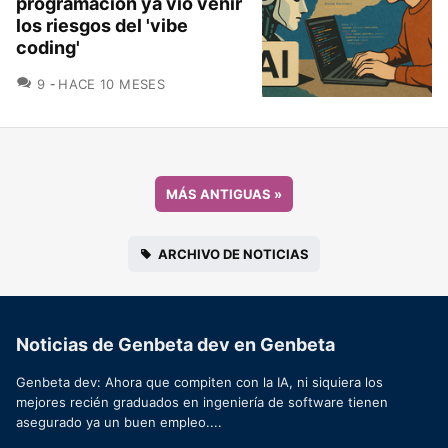
programación ya vio venir
los riesgos del 'vibe
coding'
COMENTARIOS
9
HACE 10 MESES
MÁS ANTIGUAS
»
ARCHIVO DE NOTICIAS
Noticias de Genbeta dev en Genbeta
Genbeta dev: Ahora que compiten con la IA, ni siquiera los
mejores recién graduados en ingeniería de software tienen
asegurado ya un buen empleo....