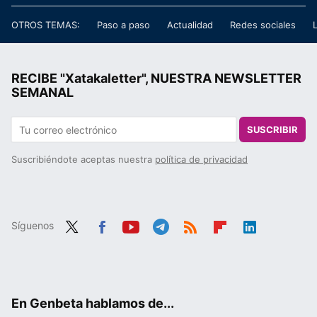
OTROS TEMAS:
Paso a paso
Actualidad
Redes sociales
RECIBE "Xatakaletter", NUESTRA NEWSLETTER
SEMANAL
SUSCRIBIR
Suscribiéndote aceptas nuestra
política de privacidad
Síguenos
Twit
Fac
You
Tele
RSS
Flip
Link
ter
ebo
tub
gra
boa
edIn
ok
e
m
rd
En Genbeta hablamos de...