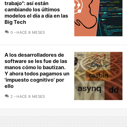
trabajo": así están
cambiando los últimos
modelos el día a día en las
Big Tech
COMENTARIOS
0
HACE 8 MESES
A los desarrolladores de
software se les fue de las
manos cómo lo bautizan.
Y ahora todos pagamos un
'impuesto cognitivo' por
ello
COMENTARIOS
2
HACE 8 MESES