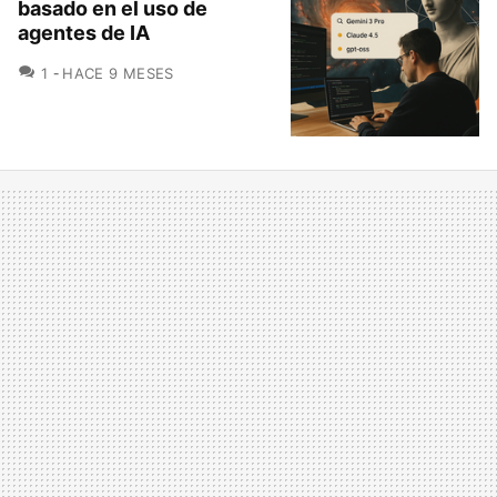
basado en el uso de
agentes de IA
COMENTARIOS
1
HACE 9 MESES