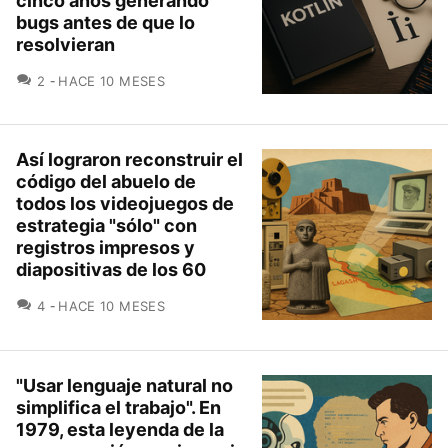
cinco años generando
bugs antes de que lo
resolvieran
COMENTARIOS
2
HACE 10 MESES
Así lograron reconstruir el
código del abuelo de
todos los videojuegos de
estrategia "sólo" con
registros impresos y
diapositivas de los 60
COMENTARIOS
4
HACE 10 MESES
"Usar lenguaje natural no
simplifica el trabajo". En
1979, esta leyenda de la