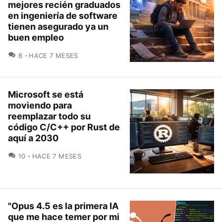
mejores recién graduados
en ingeniería de software
tienen asegurado ya un
buen empleo
COMENTARIOS
8
HACE 7 MESES
Microsoft se está
moviendo para
reemplazar todo su
código C/C++ por Rust de
aquí a 2030
COMENTARIOS
10
HACE 7 MESES
"Opus 4.5 es la primera IA
que me hace temer por mi