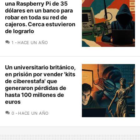
una Raspberry Pi de 35
dólares en un banco para
robar en toda su red de
cajeros. Cerca estuvieron
de lograrlo
COMENTARIOS
1
HACE UN AÑO
Un universitario británico,
en prisión por vender 'kits
de ciberestafa' que
generaron pérdidas de
hasta 100 millones de
euros
COMENTARIOS
0
HACE UN AÑO