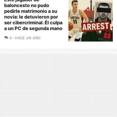
baloncesto no pudo
pedirle matrimonio a su
novia: le detuvieron por
ser cibercriminal. Él culpa
a un PC de segunda mano
COMENTARIOS
0
HACE UN AÑO