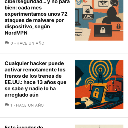
ciberseguridad… y no para
bien: cada mes
experimentamos unos 72
ataques de malware por
dispositivo, según
NordVPN
COMENTARIOS
0
HACE UN AÑO
Cualquier hacker puede
activar remotamente los
frenos de los trenes de
EE.UU.: hace 13 años que
se sabe y nadie lo ha
arreglado aún
COMENTARIOS
1
HACE UN AÑO
Este jugador de