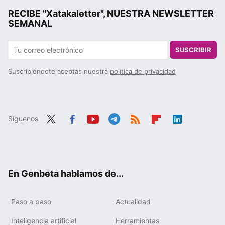
RECIBE "Xatakaletter", NUESTRA NEWSLETTER
SEMANAL
SUSCRIBIR
Suscribiéndote aceptas nuestra
política de privacidad
Síguenos
Twit
Fac
You
Tele
RSS
Flip
Link
ter
ebo
tub
gra
boa
edIn
ok
e
m
rd
En Genbeta hablamos de...
Paso a paso
Actualidad
Inteligencia artificial
Herramientas