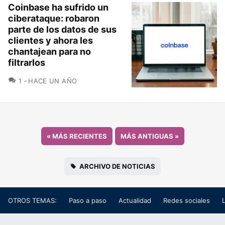
Coinbase ha sufrido un
ciberataque: robaron
parte de los datos de sus
clientes y ahora les
chantajean para no
filtrarlos
COMENTARIOS
1
HACE UN AÑO
«
MÁS RECIENTES
MÁS ANTIGUAS
»
ARCHIVO DE NOTICIAS
OTROS TEMAS:
Paso a paso
Actualidad
Redes sociales