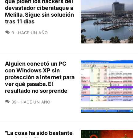
que piden los hackers del
devastador ciberataque a
Melilla. Sigue sin solución
tras 11 días
COMENTARIOS
0
HACE UN AÑO
Alguien conectó un PC
con Windows XP sin
protección a Internet para
ver qué pasaba. El
resultado no sorprende
COMENTARIOS
39
HACE UN AÑO
"La cosa ha sido bastante