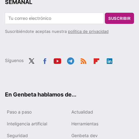
SEMANAL
SUSCRIBIR
Suscribiéndote aceptas nuestra
política de privacidad
Síguenos
Twit
Fac
You
Tele
RSS
Flip
Link
ter
ebo
tub
gra
boa
edIn
ok
e
m
rd
En Genbeta hablamos de...
Paso a paso
Actualidad
Inteligencia artificial
Herramientas
Seguridad
Genbeta dev