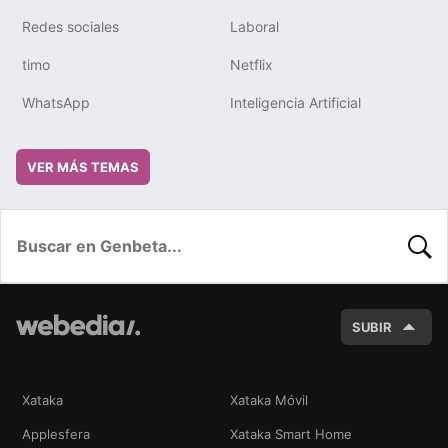
Redes sociales
Laboral
timo
Netflix
WhatsApp
Inteligencia Artificial
VER MÁS TEMAS
BUSC
SUBIR
Xataka
Xataka Móvil
Applesfera
Xataka Smart Home