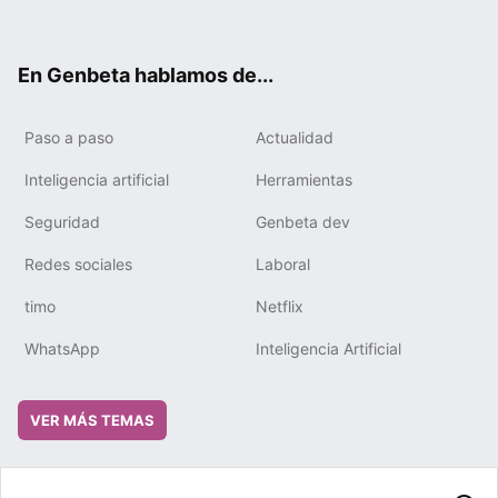
ter
ebo
tub
gra
boa
edIn
ok
e
m
rd
En Genbeta hablamos de...
Paso a paso
Actualidad
Inteligencia artificial
Herramientas
Seguridad
Genbeta dev
Redes sociales
Laboral
timo
Netflix
WhatsApp
Inteligencia Artificial
VER MÁS TEMAS