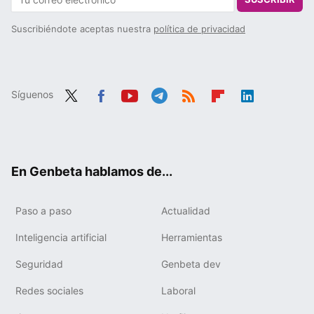
Suscribiéndote aceptas nuestra
política de privacidad
Síguenos
Twit
Fac
You
Tele
RSS
Flip
Link
ter
ebo
tub
gra
boa
edIn
ok
e
m
rd
En Genbeta hablamos de...
Paso a paso
Actualidad
Inteligencia artificial
Herramientas
Seguridad
Genbeta dev
Redes sociales
Laboral