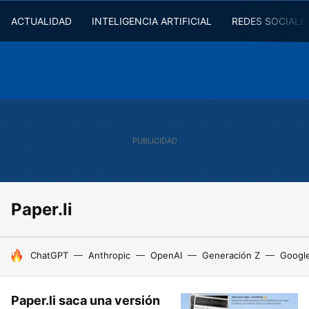
ACTUALIDAD
INTELIGENCIA ARTIFICIAL
REDES SOCIALE
Paper.li
HOY SE HABLA DE
ChatGPT
Anthropic
OpenAI
Generación Z
Googl
Paper.li saca una versión