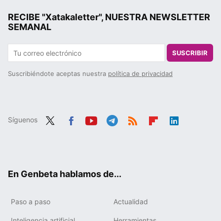
RECIBE "Xatakaletter", NUESTRA NEWSLETTER
SEMANAL
SUSCRIBIR
Suscribiéndote aceptas nuestra
política de privacidad
Síguenos
Twit
Fac
You
Tele
RSS
Flip
Link
ter
ebo
tub
gra
boa
edIn
ok
e
m
rd
En Genbeta hablamos de...
Paso a paso
Actualidad
Inteligencia artificial
Herramientas