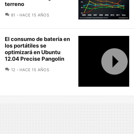
terreno
COMENTARIOS
81
HACE 15 AÑOS
El consumo de batería en
los portátiles se
optimizará en Ubuntu
12.04 Precise Pangolin
COMENTARIOS
12
HACE 15 AÑOS