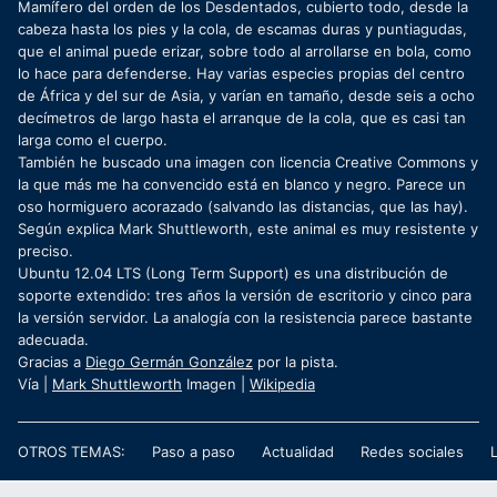
Mamífero del orden de los Desdentados, cubierto todo, desde la
cabeza hasta los pies y la cola, de escamas duras y puntiagudas,
que el animal puede erizar, sobre todo al arrollarse en bola, como
lo hace para defenderse. Hay varias especies propias del centro
de África y del sur de Asia, y varían en tamaño, desde seis a ocho
decímetros de largo hasta el arranque de la cola, que es casi tan
larga como el cuerpo.
También he buscado una imagen con licencia Creative Commons y
la que más me ha convencido está en blanco y negro. Parece un
oso hormiguero acorazado (salvando las distancias, que las hay).
Según explica Mark Shuttleworth, este animal es muy resistente y
preciso.
Ubuntu 12.04 LTS (Long Term Support) es una distribución de
soporte extendido: tres años la versión de escritorio y cinco para
la versión servidor. La analogía con la resistencia parece bastante
adecuada.
Gracias a
Diego Germán González
por la pista.
Vía |
Mark Shuttleworth
Imagen |
Wikipedia
OTROS TEMAS:
Paso a paso
Actualidad
Redes sociales