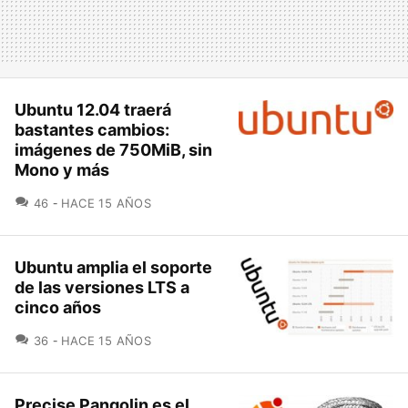
Ubuntu 12.04 traerá
bastantes cambios:
imágenes de 750MiB, sin
Mono y más
COMENTARIOS
46
HACE 15 AÑOS
Ubuntu amplia el soporte
de las versiones LTS a
cinco años
COMENTARIOS
36
HACE 15 AÑOS
Precise Pangolin es el