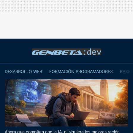
DESARROLLO WEB
FORMACIÓN PROGRAMADORES
BASES
Ahora que compiten con la IA, ni siquiera los mejores recién