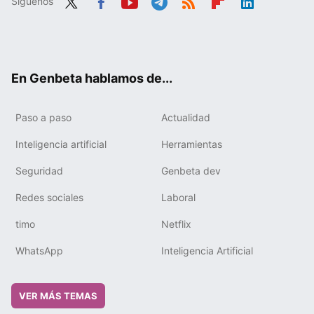
Síguenos
Twit
Fac
You
Tele
RSS
Flip
Link
ter
ebo
tub
gra
boa
edIn
ok
e
m
rd
En Genbeta hablamos de...
Paso a paso
Actualidad
Inteligencia artificial
Herramientas
Seguridad
Genbeta dev
Redes sociales
Laboral
timo
Netflix
WhatsApp
Inteligencia Artificial
VER MÁS TEMAS