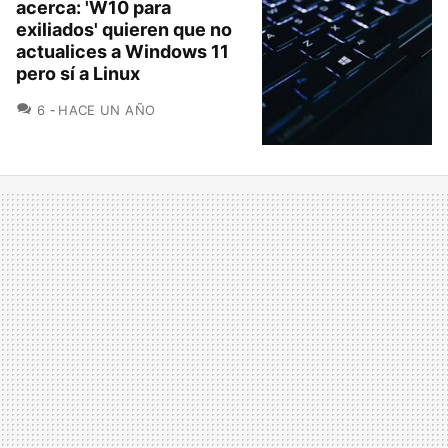
acerca: 'W10 para
exiliados' quieren que no
actualices a Windows 11
pero sí a Linux
COMENTARIOS
6
HACE UN AÑO