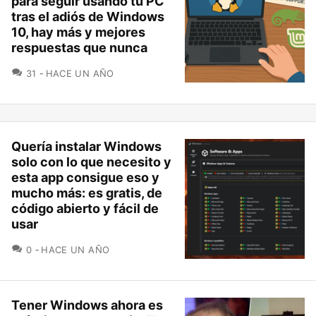
para seguir usando tu PC
tras el adiós de Windows
10, hay más y mejores
respuestas que nunca
COMENTARIOS
31
HACE UN AÑO
Quería instalar Windows
solo con lo que necesito y
esta app consigue eso y
mucho más: es gratis, de
código abierto y fácil de
usar
COMENTARIOS
0
HACE UN AÑO
Tener Windows ahora es