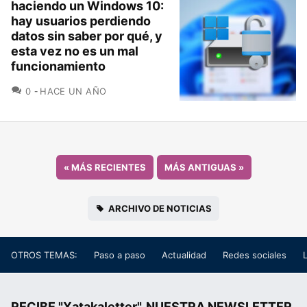
haciendo un Windows 10:
hay usuarios perdiendo
datos sin saber por qué, y
esta vez no es un mal
funcionamiento
COMENTARIOS
0
HACE UN AÑO
«
MÁS RECIENTES
MÁS ANTIGUAS
»
ARCHIVO DE NOTICIAS
OTROS TEMAS:
Paso a paso
Actualidad
Redes sociales
RECIBE "Xatakaletter", NUESTRA NEWSLETTER