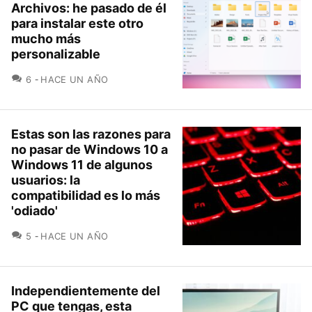
Archivos: he pasado de él
para instalar este otro
mucho más
personalizable
COMENTARIOS
6
HACE UN AÑO
Estas son las razones para
no pasar de Windows 10 a
Windows 11 de algunos
usuarios: la
compatibilidad es lo más
'odiado'
COMENTARIOS
5
HACE UN AÑO
Independientemente del
PC que tengas, esta