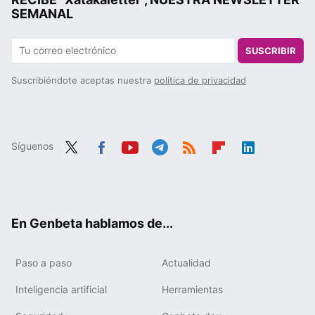
SEMANAL
SUSCRIBIR
Suscribiéndote aceptas nuestra
política de privacidad
Síguenos
Twit
Fac
You
Tele
RSS
Flip
Link
ter
ebo
tub
gra
boa
edIn
ok
e
m
rd
En Genbeta hablamos de...
Paso a paso
Actualidad
Inteligencia artificial
Herramientas