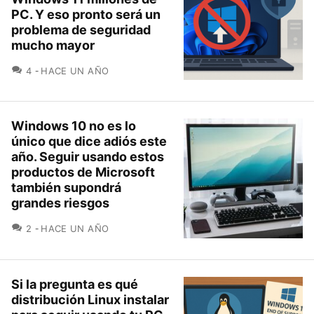
PC. Y eso pronto será un
problema de seguridad
mucho mayor
COMENTARIOS
4
HACE UN AÑO
Windows 10 no es lo
único que dice adiós este
año. Seguir usando estos
productos de Microsoft
también supondrá
grandes riesgos
COMENTARIOS
2
HACE UN AÑO
Si la pregunta es qué
distribución Linux instalar