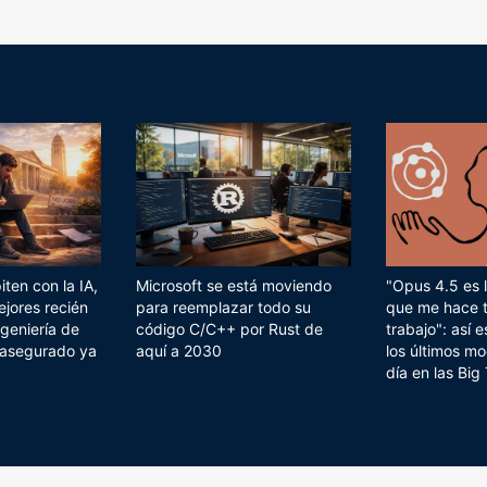
ten con la IA,
Microsoft se está moviendo
"Opus 4.5 es l
ejores recién
para reemplazar todo su
que me hace 
geniería de
código C/C++ por Rust de
trabajo": así
 asegurado ya
aquí a 2030
los últimos mo
día en las Big