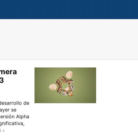
imera
3
desarrollo de
ayer se
versión Alpha
ificativa,
 »