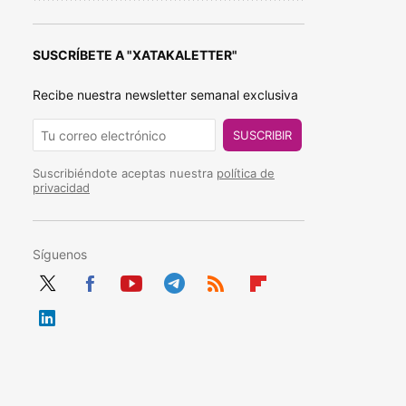
SUSCRÍBETE A "XATAKALETTER"
Recibe nuestra newsletter semanal exclusiva
SUSCRIBIR
Suscribiéndote aceptas nuestra
política de
privacidad
Síguenos
Twit
Fac
You
Tele
RSS
Flip
ter
ebo
tub
gra
boa
Link
ok
e
m
rd
edIn