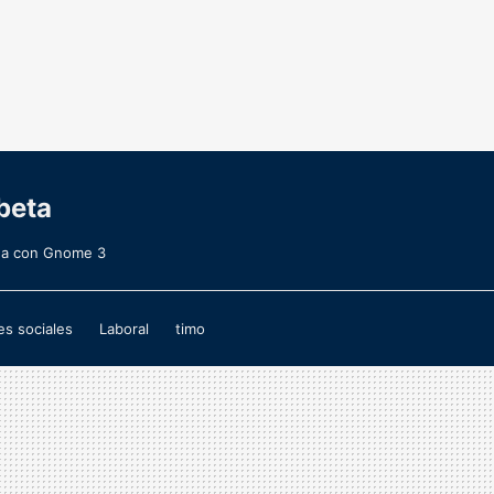
beta
pha con Gnome 3
s sociales
Laboral
timo