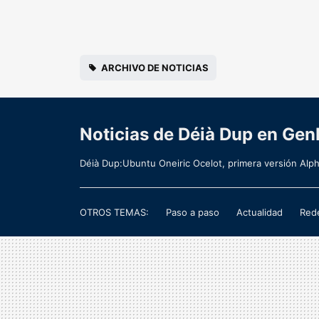
ARCHIVO DE NOTICIAS
Noticias de Déià Dup en Gen
Déià Dup:Ubuntu Oneiric Ocelot, primera versión Al
OTROS TEMAS:
Paso a paso
Actualidad
Rede