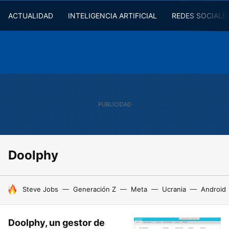
ACTUALIDAD
INTELIGENCIA ARTIFICIAL
REDES SOCIALE
Doolphy
HOY SE HABLA DE
Steve Jobs
Generación Z
Meta
Ucrania
Android
Doolphy, un gestor de