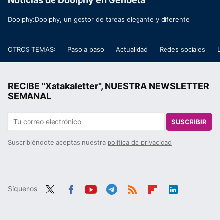
Noticias de Doolphy en Genbeta
Doolphy:Doolphy, un gestor de tareas elegante y diferente
OTROS TEMAS:
Paso a paso
Actualidad
Redes sociales
RECIBE "Xatakaletter", NUESTRA NEWSLETTER
SEMANAL
SUSCRIBIR
Suscribiéndote aceptas nuestra
política de privacidad
Síguenos
Twit
Fac
You
Tele
RSS
Flip
Link
ter
ebo
tub
gra
boa
edIn