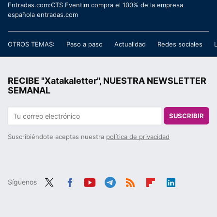
Entradas.com:CTS Eventim compra el 100% de la empresa
española entradas.com
OTROS TEMAS:
Paso a paso
Actualidad
Redes sociales
RECIBE "Xatakaletter", NUESTRA NEWSLETTER
SEMANAL
SUSCRIBIR
Suscribiéndote aceptas nuestra
política de privacidad
Síguenos
Twit
Fac
You
Tele
RSS
Flip
Link
ter
ebo
tub
gra
boa
edIn