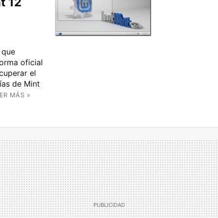
t 12
 que
orma oficial
cuperar el
ías de Mint
ER MÁS »