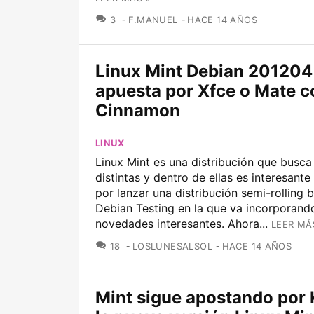
COMENTARIOS
3
F.MANUEL
HACE 14 AÑOS
Linux Mint Debian 201204
apuesta por Xfce o Mate c
Cinnamon
LINUX
Linux Mint es una distribución que busca
distintas y dentro de ellas es interesant
por lanzar una distribución semi-rolling 
Debian Testing en la que va incorporand
novedades interesantes. Ahora...
LEER MÁ
COMENTARIOS
18
LOSLUNESALSOL
HACE 14 AÑOS
Mint sigue apostando por