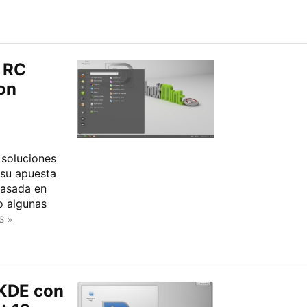
 RC
on
 soluciones
e su apuesta
basada en
o algunas
S »
 KDE con