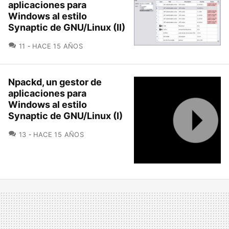
aplicaciones para
Windows al estilo
Synaptic de GNU/Linux (II)
COMENTARIOS
11
HACE 15 AÑOS
Npackd, un gestor de
aplicaciones para
Windows al estilo
Synaptic de GNU/Linux (I)
COMENTARIOS
13
HACE 15 AÑOS