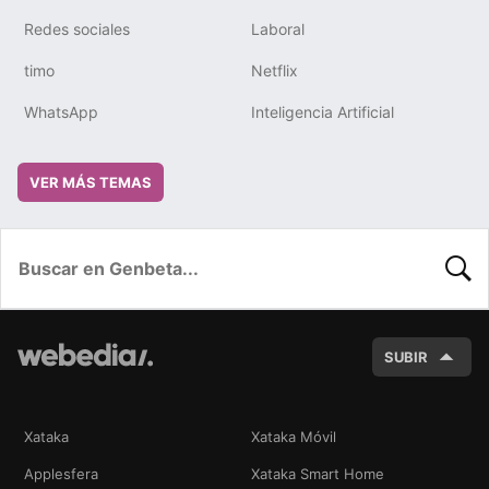
Redes sociales
Laboral
timo
Netflix
WhatsApp
Inteligencia Artificial
VER MÁS TEMAS
BUSC
SUBIR
Xataka
Xataka Móvil
Applesfera
Xataka Smart Home