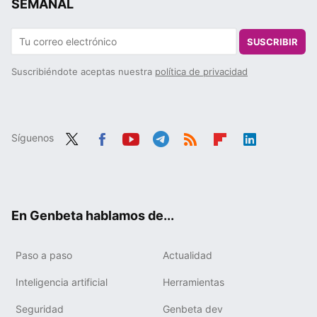
SEMANAL
SUSCRIBIR
Suscribiéndote aceptas nuestra
política de privacidad
Síguenos
Twit
Fac
You
Tele
RSS
Flip
Link
ter
ebo
tub
gra
boa
edIn
ok
e
m
rd
En Genbeta hablamos de...
Paso a paso
Actualidad
Inteligencia artificial
Herramientas
Seguridad
Genbeta dev