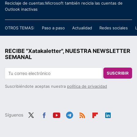
Reciclaje de cuentas:Microsoft también recicla las cuentas de
Outlook inactivas
OTROS TEMAS:
Paso a paso
Actualidad
Redes sociales
RECIBE "Xatakaletter", NUESTRA NEWSLETTER
SEMANAL
SUSCRIBIR
Suscribiéndote aceptas nuestra
política de privacidad
Síguenos
Twit
Fac
You
Tele
RSS
Flip
Link
ter
ebo
tub
gra
boa
edIn