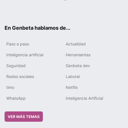
Twit
Fac
You
Tele
RSS
Flip
Link
ter
ebo
tub
gra
boa
edIn
ok
e
m
rd
En Genbeta hablamos de...
Paso a paso
Actualidad
Inteligencia artificial
Herramientas
Seguridad
Genbeta dev
Redes sociales
Laboral
timo
Netflix
WhatsApp
Inteligencia Artificial
VER MÁS TEMAS