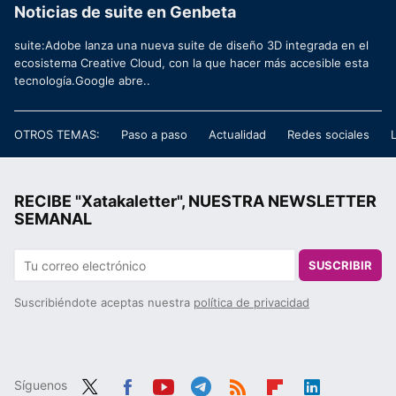
Noticias de suite en Genbeta
suite:Adobe lanza una nueva suite de diseño 3D integrada en el
ecosistema Creative Cloud, con la que hacer más accesible esta
tecnología.Google abre..
OTROS TEMAS:
Paso a paso
Actualidad
Redes sociales
RECIBE "Xatakaletter", NUESTRA NEWSLETTER
SEMANAL
SUSCRIBIR
Suscribiéndote aceptas nuestra
política de privacidad
Síguenos