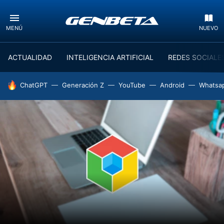
MENÚ
NUEVO
ACTUALIDAD
INTELIGENCIA ARTIFICIAL
REDES SOCIALE
HOY SE HABLA DE
ChatGPT
Generación Z
YouTube
Android
Whatsa