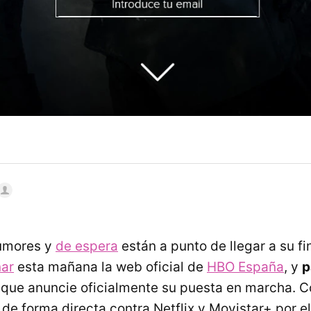
umores y
de espera
están a punto de llegar a su fi
nar
esta mañana la web oficial de
HBO España
, y
p
que anuncie oficialmente su puesta en marcha. C
 de forma directa contra Netflix y Movistar+ por e