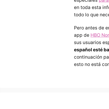
especiales
para
en toda esta in
todo lo que nec
Pero antes de en
app de
HBO Nor
sus usuarios es
español esté ba
continuación pa
esto no está co