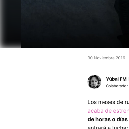
30 Noviembre 2016
Yúbal FM
Colaborador
Los meses de r
acaba de estre
de horas o días
entrará a luchar