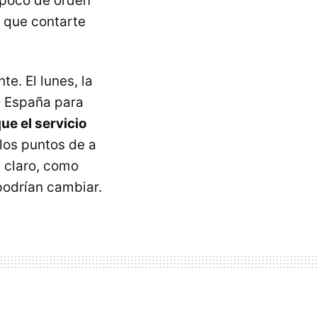
 poco de orden
 que contarte
e. El lunes, la
 España para
e el servicio
 los puntos de a
 claro, como
podrían cambiar.