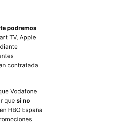
rte podremos
art TV, Apple
ediante
entes
gan contratada
 que Vodafone
ir que
si no
en HBO España
promociones