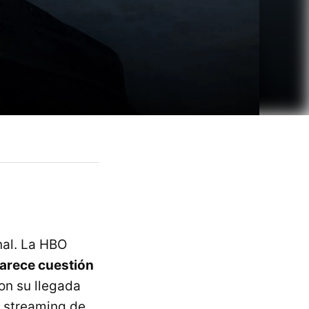
nal. La HBO
arece cuestión
on su llegada
l streaming de