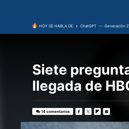
HOY SE HABLA DE
ChatGPT
Generación Z
Siete pregunt
llegada de H
14 comentarios
FACEBOOK
TWITTER
FLIPBOARD
E-
MAIL