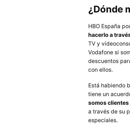
¿Dónde m
HBO España pod
hacerlo a travé
TV y videoconso
Vodafone si som
descuentos para
con ellos.
Está habiendo b
tiene un acuerd
somos clientes
a través de su
especiales.