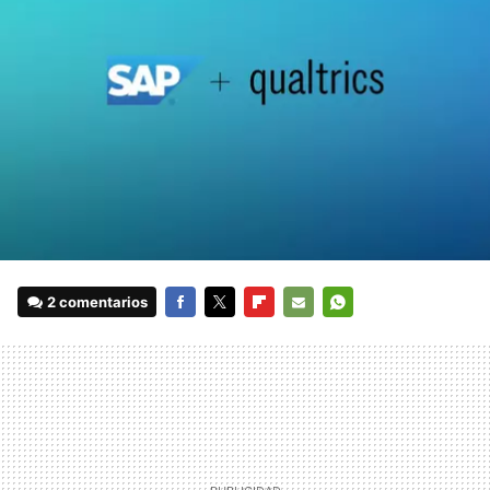
2 comentarios
FACEBOOK
TWITTER
FLIPBOARD
E-
WHATSAPP
MAIL