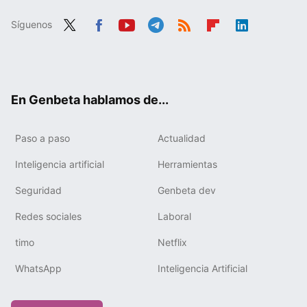
Síguenos
Twit
Fac
You
Tele
RSS
Flip
Link
ter
ebo
tub
gra
boa
edIn
ok
e
m
rd
En Genbeta hablamos de...
Paso a paso
Actualidad
Inteligencia artificial
Herramientas
Seguridad
Genbeta dev
Redes sociales
Laboral
timo
Netflix
WhatsApp
Inteligencia Artificial