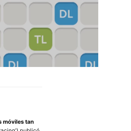
s móviles tan
acing') publicó