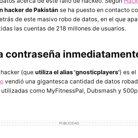
atos acerca de este fallo de hackeo. Según
Hack
n hacker de Pakistán
se ha puesto en contacto co
detrás de este masivo robo de datos, en el que a
das las cuentas de 218 millones de usuarios.
a contraseña inmediatament
e hacker (que
utiliza el alias 'gnosticplayers'
) es e
ño
vendió una gigantesca cantidad de datos roba
n utilizadas como MyFitnessPal, Dubsmash y 500p