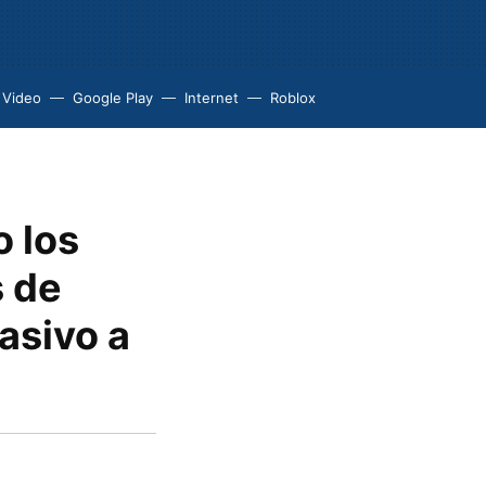
 Video
Google Play
Internet
Roblox
 los
s de
asivo a