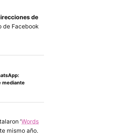
irecciones de
io de Facebook
hatsApp:
e mediante
alaron '
Words
ste mismo año.