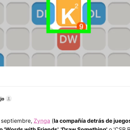
jo
e septiembre,
Zynga
(
la compañía detrás de juego
 'Words with Friends', 'Draw Something'
o 'CSR R