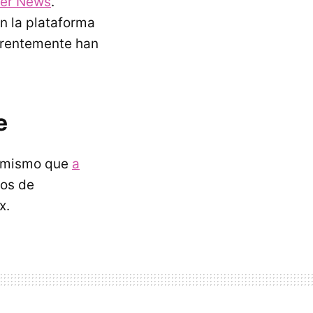
er News
.
n la plataforma
parentemente han
e
l mismo que
a
dos de
x.