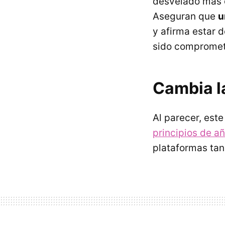
desvelado más d
Aseguran que
u
y afirma estar 
sido comprometi
Cambia l
Al parecer, est
principios de a
plataformas ta