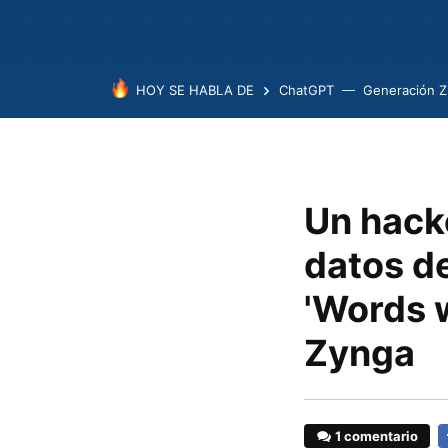
HOY SE HABLA DE
ChatGPT
Generación Z
Un hack
datos d
'Words w
Zynga
1 comentario