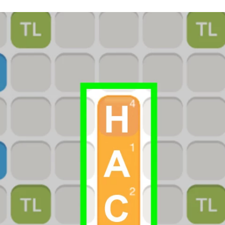
ACEBOOK
TWITTER
FLIPBOARD
E-
MAIL